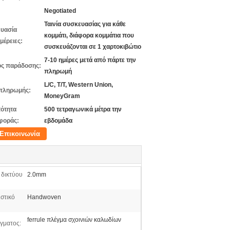
Negotiated
Ταινία συσκευασίας για κάθε
υασία
κομμάτι, διάφορα κομμάτια που
μέρειες:
συσκευάζονται σε 1 χαρτοκιβώτιο
7-10 ημέρες μετά από πάρτε την
ς παράδοσης:
πληρωμή
L/C, T/T, Western Union,
πληρωμής:
MoneyGram
ότητα
500 τετραγωνικά μέτρα την
φοράς:
εβδομάδα
Επικοινωνία
 δικτύου
2.0mm
στικό
Handwoven
ferrule πλέγμα σχοινιών καλωδίων
γματος: