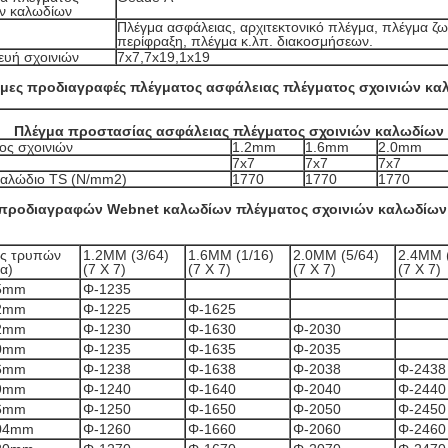
ών καλωδίων
Πλέγμα ασφάλειας, αρχιτεκτονικό πλέγμα, πλέγμα ζ
περίφραξη, πλέγμα κ.λπ. διακοσμήσεων.
ευή σχοινιών
7x7,7x19,1x19
ιμες προδιαγραφές πλέγματος ασφάλειας πλέγματος σχοινιών κα
Πλέγμα προστασίας ασφάλειας πλέγματος σχοινιών καλωδίων
ος σχοινιών
1.2mm
1.6mm
2.0mm
7x7
7x7
7x7
 καλώδιο TS (N/mm2)
1770
1770
1770
 προδιαγραφών
Webnet καλωδίων πλέγματος σχοινιών καλωδίων
ς τρυπών
1.2MM (3/64)
1.6MM (1/16)
2.0MM (5/64)
2.4MM 
α)
(7 X 7)
(7 X 7)
(7 X 7)
(7 X 7)
35mm
Φ-1235
42mm
Φ-1225
Φ-1625
52mm
Φ-1230
Φ-1630
Φ-2030
60mm
Φ-1235
Φ-1635
Φ-2035
66mm
Φ-1238
Φ-1638
Φ-2038
Φ-2438
69mm
Φ-1240
Φ-1640
Φ-2040
Φ-2440
86mm
Φ-1250
Φ-1650
Φ-2050
Φ-2450
104mm
Φ-1260
Φ-1660
Φ-2060
Φ-2460