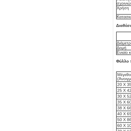
σχοινι
Χρήση
Κατασκ
Διαθέσ
Διάμετρ
Δομή
Ενιαίο
Φύλλο
Μέγεθο
(Άνοιγμ
20 X 
25 X 
30 X 
35 X 
38 X 
40 X 
50 X 
60 X 