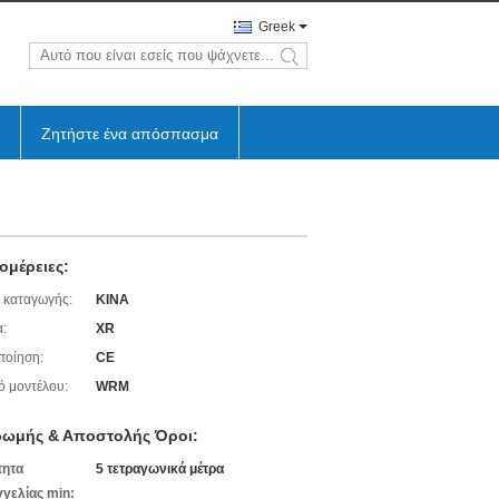
Greek
search
Ζητήστε ένα απόσπασμα
ομέρειες:
 καταγωγής:
ΚΙΝΑ
:
XR
ποίηση:
CE
ό μοντέλου:
WRM
ωμής & Αποστολής Όροι:
τητα
5 τετραγωνικά μέτρα
γελίας min: