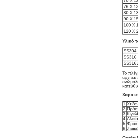
70 X 
76 X 
80 X 
90 X 
100 X
120 X
Υλικό τ
SS304
SS316
SS316
Το πλέγ
αρχιτεκ
ανώμαλε
κατεύθυ
Χαρακ
1
Χτίζο
2
Πράσ
3
Κιγκλ
4
Αλιεί
5
Φράκ
6
Ζωικά
Οφέλη