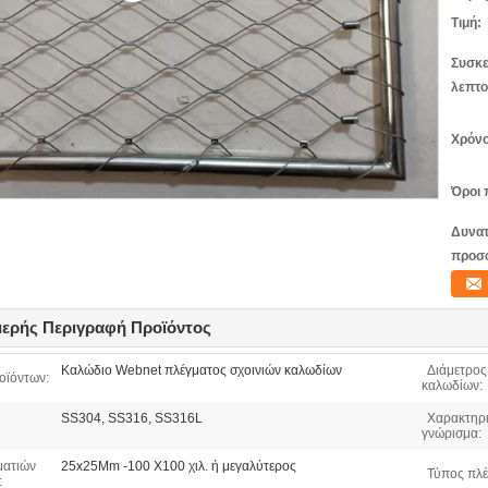
Τιμή:
Συσκε
λεπτο
Χρόνο
Όροι 
Δυνατ
προσ
ερής Περιγραφή Προϊόντος
Καλώδιο Webnet πλέγματος σχοινιών καλωδίων
Διάμετρος
οϊόντων:
καλωδίων:
SS304, SS316, SS316L
Χαρακτηρι
γνώρισμα:
ματιών
25x25Mm -100 X100 χιλ. ή μεγαλύτερος
Τύπος πλέ
: