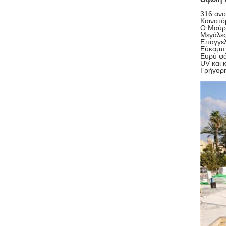
316 ανο
Καινοτό
Ο Μαύρο
Μεγάλες
Επαγγελ
Εύκαμπτ
Ευρύ φά
UV και κ
Γρήγορ