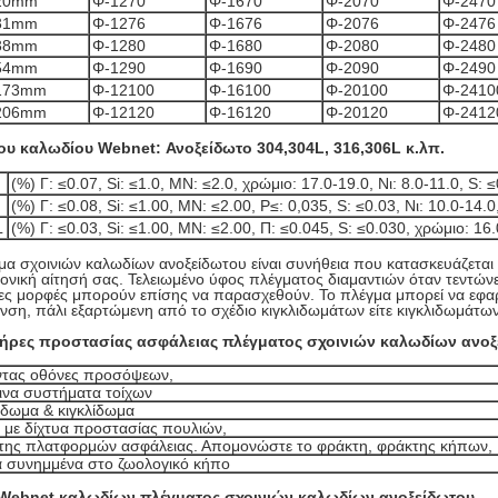
120mm
Φ-1270
Φ-1670
Φ-2070
Φ-2470
131mm
Φ-1276
Φ-1676
Φ-2076
Φ-2476
138mm
Φ-1280
Φ-1680
Φ-2080
Φ-2480
154mm
Φ-1290
Φ-1690
Φ-2090
Φ-2490
 173mm
Φ-12100
Φ-16100
Φ-20100
Φ-2410
 206mm
Φ-12120
Φ-16120
Φ-20120
Φ-2412
ου καλωδίου Webnet: Ανοξείδωτο 304,304L, 316,306L κ.λπ.
(%) Γ: ≤0.07, Si: ≤1.0, ΜΝ: ≤2.0, χρώμιο: 17.0-19.0, Νι: 8.0-11.0, S: 
(%) Γ: ≤0.08, Si: ≤1.00, ΜΝ: ≤2.00, P≤: 0,035, S: ≤0.03, Νι: 10.0-14.
L
(%) Γ: ≤0.03, Si: ≤1.00, ΜΝ: ≤2.00, Π: ≤0.045, S: ≤0.030, χρώμιο: 16
μα σχοινιών καλωδίων ανοξείδωτου είναι συνήθεια που κατασκευάζεται στ
τονική αίτησή σας. Τελειωμένο ύφος πλέγματος διαμαντιών όταν τεντώνε
ς μορφές μπορούν επίσης να παρασχεθούν. Το πλέγμα μπορεί να εφαρμοσ
νση, πάλι εξαρτώμενη από το σχέδιο κιγκλιδωμάτων είτε κιγκλιδωμάτων
τήρες
προστασίας ασφάλειας πλέγματος σχοινιών καλωδίων ανοξ
ντας οθόνες προσόψεων,
ινα συστήματα τοίχων
ίδωμα & κιγκλίδωμα
α με δίχτυα προστασίας πουλιών,
της πλατφορμών ασφάλειας. Απομονώστε το φράκτη, φράκτης κήπων,
 συνημμένα στο ζωολογικό κήπο
Webnet καλωδίων πλέγματος σχοινιών καλωδίων ανοξείδωτου