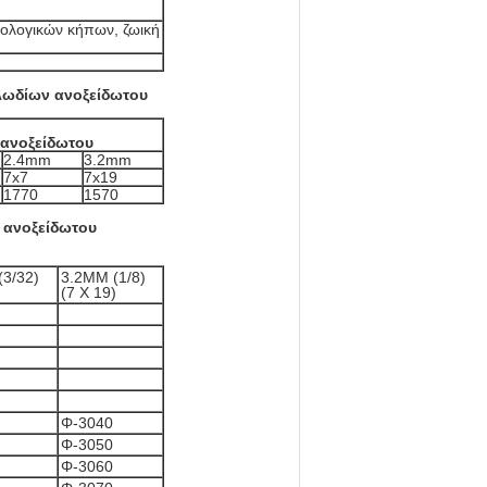
ωολογικών κήπων, ζωική
λωδίων ανοξείδωτου
 ανοξείδωτου
2.4mm
3.2mm
7x7
7x19
1770
1570
 ανοξείδωτου
(3/32)
3.2MM (1/8)
(7 X 19)
Φ-3040
Φ-3050
Φ-3060