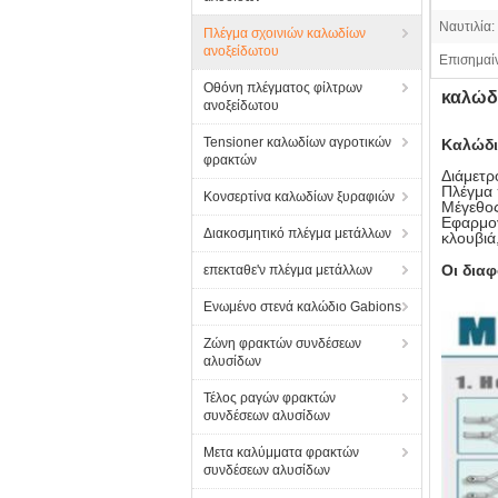
Ναυτιλία:
Πλέγμα σχοινιών καλωδίων
ανοξείδωτου
Επισημαί
Οθόνη πλέγματος φίλτρων
καλώδ
ανοξείδωτου
Tensioner καλωδίων αγροτικών
Καλώδι
φρακτών
Διάμετρ
Πλέγμα
Κονσερτίνα καλωδίων ξυραφιών
Μέγεθο
Εφαρμογ
Διακοσμητικό πλέγμα μετάλλων
κλουβιά
Οι δια
επεκταθε'ν πλέγμα μετάλλων
Ενωμένο στενά καλώδιο Gabions
Ζώνη φρακτών συνδέσεων
αλυσίδων
Τέλος ραγών φρακτών
συνδέσεων αλυσίδων
Μετα καλύμματα φρακτών
συνδέσεων αλυσίδων