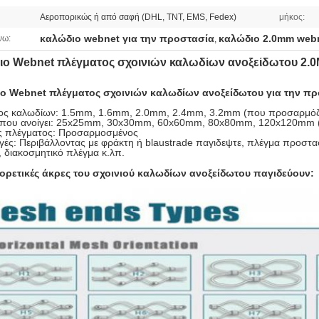
Αεροπορικώς ή από σαφή (DHL, TNT, EMS, Fedex)
μήκος:
καλώδιο webnet για την προστασία
καλώδιο 2.0mm web
νω:
,
ιο Webnet πλέγματος σχοινιών καλωδίων ανοξείδωτου 2.0
ο Webnet πλέγματος σχοινιών καλωδίων ανοξείδωτου για την π
ος καλωδίων: 1.5mm, 1.6mm, 2.0mm, 2.4mm, 3.2mm (που προσαρμόζ
 που ανοίγει: 25x25mm, 30x30mm, 60x60mm, 80x80mm, 120x120mm (
ς πλέγματος: Προσαρμοσμένος
ές: Περιβάλλοντας με φράκτη ή blaustrade παγιδεψτε, πλέγμα προστα
, διακοσμητικό πλέγμα κ.λπ.
φορετικές άκρες του σχοινιού καλωδίων ανοξείδωτου παγιδεύουν: