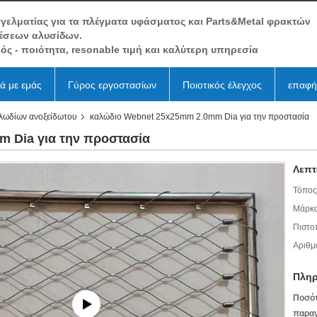
γελματίας για τα πλέγματα υφάσματος και Parts&Metal φρακτών
έσεων αλυσίδων.
ός - ποιότητα, resonable τιμή και καλύτερη υπηρεσία
κά με εμάς
Γύρος εργοστασίων
Ποιοτικός έλεγχος
επαφή
αλωδίων ανοξείδωτου
καλώδιο Webnet 25x25mm 2.0mm Dia για την προστασία
 Dia για την προστασία
Λεπτ
Τόπος
Μάρκα
Πιστο
Αριθμ
Πληρ
Ποσό
παραγ