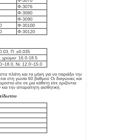
Φ-3070
Φ-3076
Φ-3080
Φ-3090
0
Φ-30100
0
Φ-30120
≤0.03, Π: ≤0.035
0, χρώμιο: 16.0-18.5
.0~18.0, Νι: 12.0~15.0
α πλάτη και τα μήκη για να ταιριάξει την
ται στη γωνία 60 βαθμού Οι διαγώνιες και
τεί είτε σε μια κάθετη είτε οριζόντια
 και την απαραίτητη αισθητική.
είδωτου