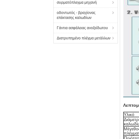
συρματόπλεγμα μηχανή
οδοντωτός - βραχίονας
επέκτασης καλωδίων
Γάντια ασφάλειας ανοξείδωτου
Διατρυπημένο πλέγμα μετάλλων
Λεπτομ
Υλικό
Διάμετρ
καλωδί
Μέγεθο
πλέγμα
Ποιότη