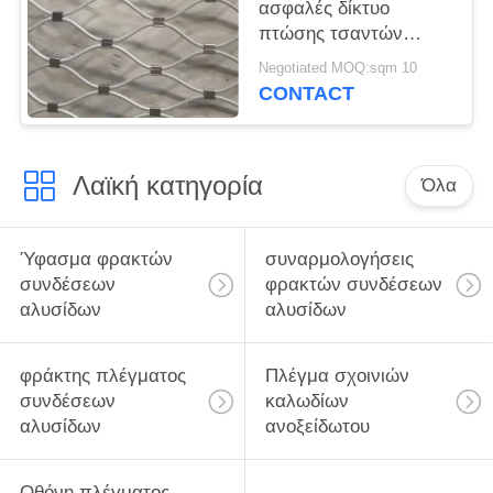
ασφαλές δίκτυο
πτώσης τσαντών
πλέγματος σχοινιών
Negotiated MOQ:sqm 10
7x19 για τον προβολέα
CONTACT
Λαϊκή κατηγορία
Όλα
Ύφασμα φρακτών
συναρμολογήσεις
συνδέσεων
φρακτών συνδέσεων
αλυσίδων
αλυσίδων
φράκτης πλέγματος
Πλέγμα σχοινιών
συνδέσεων
καλωδίων
αλυσίδων
ανοξείδωτου
Οθόνη πλέγματος