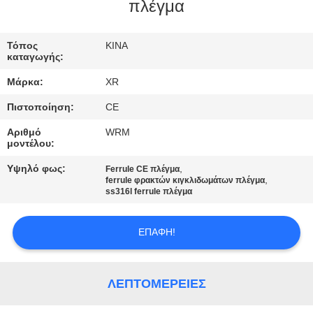
ΈΛΕΓΧΟΣ
πλέγμα
ΜΑΣ
Τόπος
ΚΙΝΑ
καταγωγής:
ΕΛΆΤΕ
Μάρκα:
XR
ΣΕ
Πιστοποίηση:
CE
ΕΠΑΦΉ
Αριθμό
WRM
ΜΕ
μοντέλου:
Υψηλό φως:
,
Ferrule CE πλέγμα
,
ΖΗΤΉΣΤΕ
ferrule φρακτών κιγκλιδωμάτων πλέγμα
ss316l ferrule πλέγμα
ΈΝΑ
ΑΠΌΣΠΑΣΜΑ
ΕΠΑΦΉ!
SITEMAP
ΛΕΠΤΟΜΈΡΕΙΕΣ