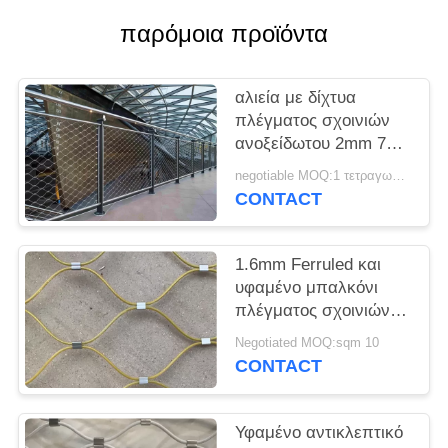
PRIVACY
παρόμοια προϊόντα
POLICY
αλιεία με δίχτυα
πλέγματος σχοινιών
ανοξείδωτου 2mm 7x7
για το ανυψωμένο
negotiable MOQ:1 τετραγωνικό μέτρο
κιγκλίδωμα διάβασης
CONTACT
πεζών
1.6mm Ferruled και
υφαμένο μπαλκόνι
πλέγματος σχοινιών
καλωδίων ανοξείδωτου
Negotiated MOQ:sqm 10
7 * 19 γεμάτο
CONTACT
Υφαμένο αντικλεπτικό