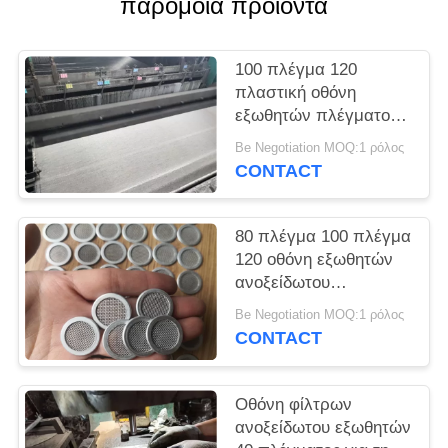
παρόμοια προϊόντα
PRIVACY
POLICY
100 πλέγμα 120
πλαστική οθόνη
εξωθητών πλέγματος
για τη διαδικασία
Be Negotiation MOQ:1 ρόλος
διήθησης και εξώθησης
CONTACT
λειωμένων μετάλλων
80 πλέγμα 100 πλέγμα
120 οθόνη εξωθητών
ανοξείδωτου
πλέγματος που
Be Negotiation MOQ:1 ρόλος
προσαρμόζεται
CONTACT
Οθόνη φίλτρων
ανοξείδωτου εξωθητών