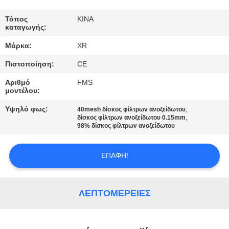
ΈΛΕΓΧΟΣ
Τόπος
ΚΙΝΑ
καταγωγής:
ΜΑΣ
Μάρκα:
XR
ΕΛΆΤΕ
Πιστοποίηση:
CE
ΣΕ
Αριθμό
FMS
ΕΠΑΦΉ
μοντέλου:
ΜΕ
Υψηλό φως:
,
40mesh δίσκος φίλτρων ανοξείδωτου
,
δίσκος φίλτρων ανοξείδωτου 0.15mm
98% δίσκος φίλτρων ανοξείδωτου
ΖΗΤΉΣΤΕ
ΈΝΑ
ΕΠΑΦΉ!
ΑΠΌΣΠΑΣΜΑ
ΛΕΠΤΟΜΈΡΕΙΕΣ
SITEMAP