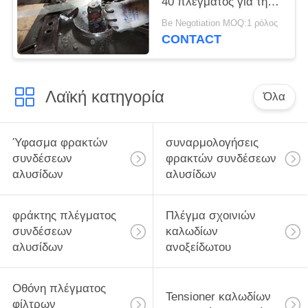
40 πλέγματος για την
πλαστική και
Be Negotiation MOQ:1 ρόλος
λαστιχένια εξώθηση
CONTACT
Λαϊκή κατηγορία
Όλα
Ύφασμα φρακτών
συναρμολογήσεις
συνδέσεων
φρακτών συνδέσεων
αλυσίδων
αλυσίδων
φράκτης πλέγματος
Πλέγμα σχοινιών
συνδέσεων
καλωδίων
αλυσίδων
ανοξείδωτου
Οθόνη πλέγματος
Tensioner καλωδίων
φίλτρων