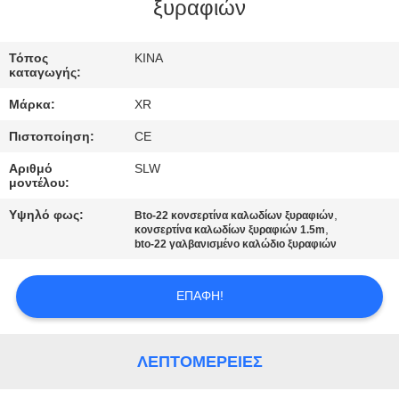
ΈΛΕΓΧΟΣ
ξυραφιών
ΜΑΣ
Τόπος
ΚΙΝΑ
καταγωγής:
ΕΛΆΤΕ
Μάρκα:
XR
ΣΕ
Πιστοποίηση:
CE
ΕΠΑΦΉ
Αριθμό
SLW
ΜΕ
μοντέλου:
Υψηλό φως:
,
Bto-22 κονσερτίνα καλωδίων ξυραφιών
,
ΖΗΤΉΣΤΕ
κονσερτίνα καλωδίων ξυραφιών 1.5m
bto-22 γαλβανισμένο καλώδιο ξυραφιών
ΈΝΑ
ΑΠΌΣΠΑΣΜΑ
ΕΠΑΦΉ!
SITEMAP
ΛΕΠΤΟΜΈΡΕΙΕΣ