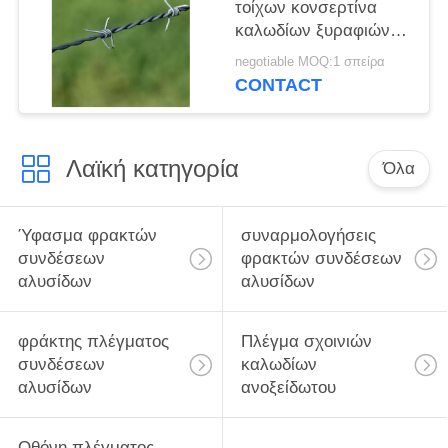
τοίχων κονσερτίνα
καλωδίων ξυραφιών
πάχους φρακτών που
negotiable MOQ:1 σπείρα
γαλβανίζεται/αλουμίνιο
CONTACT
Λαϊκή κατηγορία
Όλα
Ύφασμα φρακτών
συναρμολογήσεις
συνδέσεων
φρακτών συνδέσεων
αλυσίδων
αλυσίδων
φράκτης πλέγματος
Πλέγμα σχοινιών
συνδέσεων
καλωδίων
αλυσίδων
ανοξείδωτου
Οθόνη πλέγματος