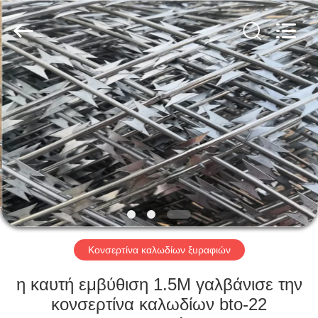
PING
XI
RUN
METAL
MESH
CO.,LTD.
All
Rights
ΣΠΊΤΙ
Reserved.
ΠΡΟΪΌΝΤΑ
ΠΕΡΊΠΟΥ
ΕΜΕΊΣ
ΓΎΡΟΣ
ΕΡΓΟΣΤΑΣΊΩΝ
Κονσερτίνα καλωδίων ξυραφιών
η καυτή εμβύθιση 1.5M γαλβάνισε την
ΠΟΙΟΤΙΚΌΣ
κονσερτίνα καλωδίων bto-22