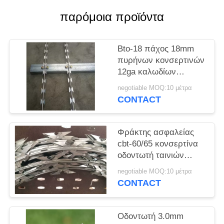
PRIVACY
παρόμοια προϊόντα
POLICY
Bto-18 πάχος 18mm
πυρήνων κονσερτινών
12ga καλωδίων
ξυραφιών Barb μήκος
negotiable MOQ:10 μέτρα
CONTACT
Φράκτης ασφαλείας
cbt-60/65 κονσερτίνα
οδοντωτή ταινιών
διάμετρος 700mm
negotiable MOQ:10 μέτρα
σπειρών καλωδίων
CONTACT
ενιαία
Οδοντωτή 3.0mm