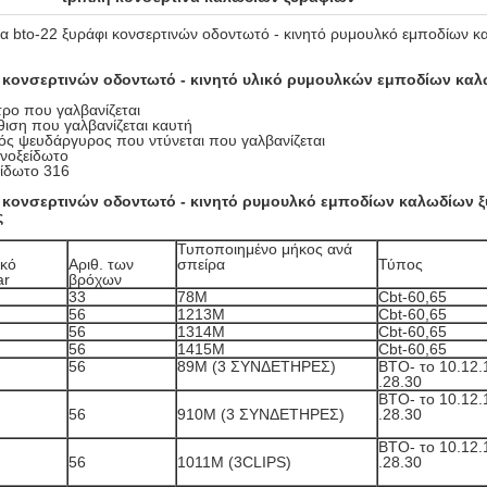
α bto-22 ξυράφι κονσερτινών οδοντωτό - κινητό ρυμουλκό εμποδίων 
 κονσερτινών οδοντωτό - κινητό
υλικό
ρυμουλκών εμποδίων καλ
ρο που γαλβανίζεται
ιση που γαλβανίζεται καυτή
ς ψευδάργυρος που ντύνεται που γαλβανίζεται
νοξείδωτο
ίδωτο 316
 κονσερτινών οδοντωτό - κινητό ρυμουλκό εμποδίων καλωδίων 
ς
Τυποποιημένο μήκος ανά
ικό
Αριθ. των
σπείρα
Τύπος
ar
βρόχων
33
78M
Cbt-60,65
56
1213M
Cbt-60,65
56
1314M
Cbt-60,65
56
1415M
Cbt-60,65
56
89M (3 ΣΥΝΔΕΤΗΡΕΣ)
BTO- το 10.12.
.28.30
BTO- το 10.12.
56
910M (3 ΣΥΝΔΕΤΗΡΕΣ)
.28.30
BTO- το 10.12.
56
1011M (3CLIPS)
.28.30