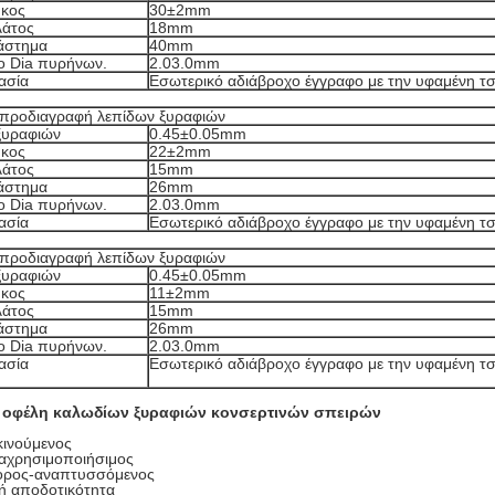
ήκος
30±2mm
λάτος
18mm
ιάστημα
40mm
ο Dia πυρήνων.
2.03.0mm
ασία
Εσωτερικό αδιάβροχο έγγραφο με την υφαμένη τ
προδιαγραφή λεπίδων ξυραφιών
ξυραφιών
0.45±0.05mm
ήκος
22±2mm
λάτος
15mm
ιάστημα
26mm
ο Dia πυρήνων.
2.03.0mm
ασία
Εσωτερικό αδιάβροχο έγγραφο με την υφαμένη τ
προδιαγραφή λεπίδων ξυραφιών
ξυραφιών
0.45±0.05mm
ήκος
11±2mm
λάτος
15mm
ιάστημα
26mm
ο Dia πυρήνων.
2.03.0mm
ασία
Εσωτερικό αδιάβροχο έγγραφο με την υφαμένη τ
 οφέλη καλωδίων ξυραφιών κονσερτινών σπειρών
κινούμενος
αχρησιμοποιήσιμος
ορος-αναπτυσσόμενος
ή αποδοτικότητα