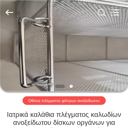
PING
XI
RUN
METAL
MESH
CO.,LTD.
All
Rights
ΣΠΊΤΙ
Reserved.
ΠΡΟΪΌΝΤΑ
ΠΕΡΊΠΟΥ
ΕΜΕΊΣ
ΓΎΡΟΣ
ΕΡΓΟΣΤΑΣΊΩΝ
Οθόνη πλέγματος φίλτρων ανοξείδωτου
Ιατρικά καλάθια πλέγματος καλωδίων
ΠΟΙΟΤΙΚΌΣ
ανοξείδωτου δίσκων οργάνων για