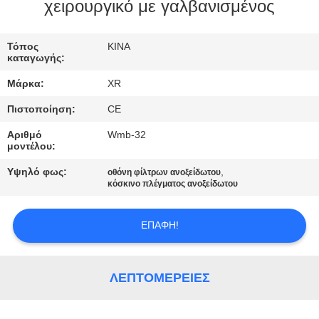
ΈΛΕΓΧΟΣ
χειρουργικό με γαλβανισμένος
ΜΑΣ
Τόπος
ΚΙΝΑ
καταγωγής:
ΕΛΆΤΕ
Μάρκα:
XR
ΣΕ
Πιστοποίηση:
CE
ΕΠΑΦΉ
Αριθμό
Wmb-32
ΜΕ
μοντέλου:
Υψηλό φως:
,
οθόνη φίλτρων ανοξείδωτου
ΖΗΤΉΣΤΕ
κόσκινο πλέγματος ανοξείδωτου
ΈΝΑ
ΕΠΑΦΉ!
ΑΠΌΣΠΑΣΜΑ
SITEMAP
ΛΕΠΤΟΜΈΡΕΙΕΣ