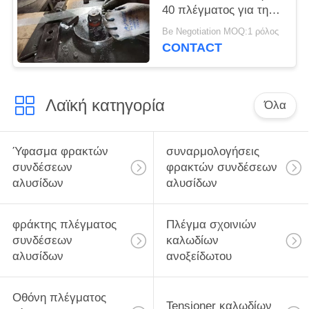
40 πλέγματος για την
πλαστική και
Be Negotiation MOQ:1 ρόλος
λαστιχένια εξώθηση
CONTACT
Λαϊκή κατηγορία
Όλα
Ύφασμα φρακτών
συναρμολογήσεις
συνδέσεων
φρακτών συνδέσεων
αλυσίδων
αλυσίδων
φράκτης πλέγματος
Πλέγμα σχοινιών
συνδέσεων
καλωδίων
αλυσίδων
ανοξείδωτου
Οθόνη πλέγματος
Tensioner καλωδίων