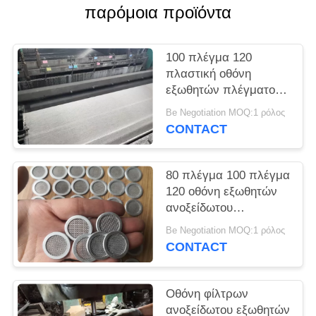
PRIVACY
παρόμοια προϊόντα
POLICY
100 πλέγμα 120
πλαστική οθόνη
εξωθητών πλέγματος
για τη διαδικασία
Be Negotiation MOQ:1 ρόλος
διήθησης και εξώθησης
CONTACT
λειωμένων μετάλλων
80 πλέγμα 100 πλέγμα
120 οθόνη εξωθητών
ανοξείδωτου
πλέγματος που
Be Negotiation MOQ:1 ρόλος
προσαρμόζεται
CONTACT
Οθόνη φίλτρων
ανοξείδωτου εξωθητών