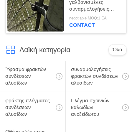
γαλβανισμένες
συναρμολογήσεις
φρακτών συνδέσεων
negotiable MOQ:1 EA
αλυσίδων ζωνών
CONTACT
έντασης χάλυβα
Λαϊκή κατηγορία
Όλα
Ύφασμα φρακτών
συναρμολογήσεις
συνδέσεων
φρακτών συνδέσεων
αλυσίδων
αλυσίδων
φράκτης πλέγματος
Πλέγμα σχοινιών
συνδέσεων
καλωδίων
αλυσίδων
ανοξείδωτου
Οθόνη πλέγματος