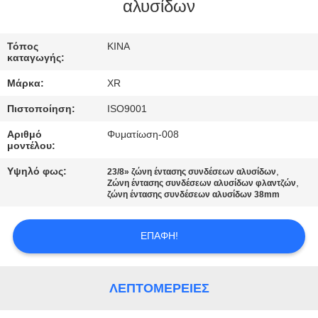
ΈΛΕΓΧΟΣ
αλυσίδων
ΜΑΣ
Τόπος
ΚΙΝΑ
καταγωγής:
ΕΛΆΤΕ
Μάρκα:
XR
ΣΕ
Πιστοποίηση:
ISO9001
ΕΠΑΦΉ
Αριθμό
Φυματίωση-008
ΜΕ
μοντέλου:
Υψηλό φως:
,
23/8» ζώνη έντασης συνδέσεων αλυσίδων
,
ΖΗΤΉΣΤΕ
Ζώνη έντασης συνδέσεων αλυσίδων φλαντζών
ζώνη έντασης συνδέσεων αλυσίδων 38mm
ΈΝΑ
ΑΠΌΣΠΑΣΜΑ
ΕΠΑΦΉ!
SITEMAP
ΛΕΠΤΟΜΈΡΕΙΕΣ