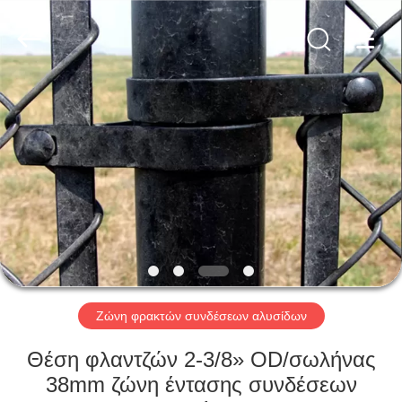
PING
XI
RUN
METAL
MESH
CO.,LTD.
All
Rights
ΣΠΊΤΙ
Reserved.
ΠΡΟΪΌΝΤΑ
ΠΕΡΊΠΟΥ
ΕΜΕΊΣ
ΓΎΡΟΣ
ΕΡΓΟΣΤΑΣΊΩΝ
Ζώνη φρακτών συνδέσεων αλυσίδων
Θέση φλαντζών 2-3/8» OD/σωλήνας
ΠΟΙΟΤΙΚΌΣ
38mm ζώνη έντασης συνδέσεων