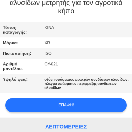
ΈΛΕΓΧΟΣ
αλυσίδων μετρητής για τον αγροτικό
κήπο
ΜΑΣ
Τόπος
ΚΙΝΑ
ΕΛΆΤΕ
καταγωγής:
ΣΕ
Μάρκα:
XR
ΕΠΑΦΉ
Πιστοποίηση:
ISO
ΜΕ
Αριθμό
Clf-021
μοντέλου:
ΖΗΤΉΣΤΕ
Υψηλό φως:
,
οθόνη υφάσματος φρακτών συνδέσεων αλυσίδων
πλέγμα υφάσματος περίφραξης συνδέσεων
ΈΝΑ
αλυσίδων
ΑΠΌΣΠΑΣΜΑ
ΕΠΑΦΉ!
SITEMAP
ΛΕΠΤΟΜΈΡΕΙΕΣ