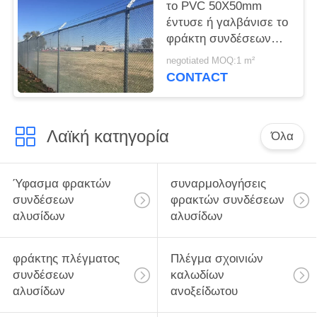
το PVC 50X50mm
έντυσε ή γαλβάνισε το
φράκτη συνδέσεων
αλυσίδων γηπέδου
negotiated MOQ:1 m²
αντισφαίρισης
CONTACT
Λαϊκή κατηγορία
Όλα
Ύφασμα φρακτών
συναρμολογήσεις
συνδέσεων
φρακτών συνδέσεων
αλυσίδων
αλυσίδων
φράκτης πλέγματος
Πλέγμα σχοινιών
συνδέσεων
καλωδίων
αλυσίδων
ανοξείδωτου