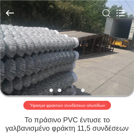
PING
XI
RUN
METAL
MESH
CO.,LTD.
All
Rights
ΣΠΊΤΙ
Reserved.
ΠΡΟΪΌΝΤΑ
ΠΕΡΊΠΟΥ
ΕΜΕΊΣ
ΓΎΡΟΣ
ΕΡΓΟΣΤΑΣΊΩΝ
Ύφασμα φρακτών συνδέσεων αλυσίδων
Το πράσινο PVC έντυσε το
ΠΟΙΟΤΙΚΌΣ
γαλβανισμένο φράκτη 11,5 συνδέσεων