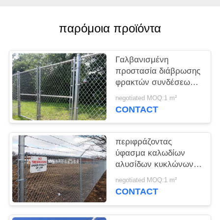
PRIVACY
POLICY
παρόμοια προϊόντα
Γαλβανισμένη
προστασία διάβρωσης
φρακτών συνδέσεων
αλυσίδων διαμαντιών
negotiated MOQ:1 m²
καλωδίων 23mm
CONTACT
περιφράζοντας
ύφασμα καλωδίων
αλυσίδων κυκλώνων
2mm για την απόδειξη
negotiated MOQ:1 m²
ένδυσης επιτροπής
CONTACT
φρακτών χάλυβα
αγροτικών διαμαντιών