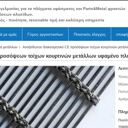
γελματίας για τα πλέγματα υφάσματος και Parts&Metal φρακτών
έσεων αλυσίδων.
ός - ποιότητα, resonable τιμή και καλύτερη υπηρεσία
κά με εμάς
Γύρος εργοστασίων
Ποιοτικός έλεγχος
επαφή
μα μετάλλων
Ανοξείδωτου διακοσμητικό CE προσόψεων τοίχων κουρτινών μετάλλ
προσόψεων τοίχων κουρτινών μετάλλων υφαμένο πλ
Λεπτ
Τόπος
Μάρκα
Πιστο
Αριθμ
Πληρ
Ποσό
παραγ