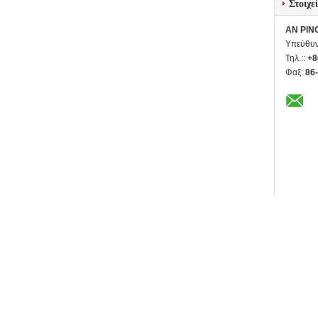
Στοιχε
AN PIN
Υπεύθυν
Τηλ.::
+8
Φαξ:
86
Άλλα π