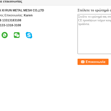
ία επικοινωνίας
Στείλετε το ερώτημά 
G XI RUN METAL MESH CO.,LTD
ος Επικοινωνίας:
Karen
6 13313183108
-133-1318-3108
ροϊόντα