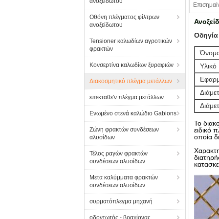
ανοξείδωτου
Επισημαί
Οθόνη πλέγματος φίλτρων
Ανοξεί
ανοξείδωτου
Οδηγία
Tensioner καλωδίων αγροτικών
φρακτών
Όνομα
Κονσερτίνα καλωδίων ξυραφιών
Υλικό
Εφαρ
Διακοσμητικό πλέγμα μετάλλων
Διάμε
επεκταθε'ν πλέγμα μετάλλων
Διάμε
Ενωμένο στενά καλώδιο Gabions
Το διακ
Ζώνη φρακτών συνδέσεων
ειδικό 
οποία δ
αλυσίδων
Χαρακτη
Τέλος ραγών φρακτών
διατηρή
συνδέσεων αλυσίδων
κατασκε
Μετα καλύμματα φρακτών
συνδέσεων αλυσίδων
συρματόπλεγμα μηχανή
οδοντωτός - βραχίονας