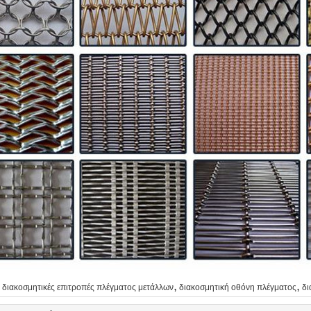
,
,
διακοσμητικές επιτροπές πλέγματος μετάλλων
διακοσμητική οθόνη πλέγματος
δι