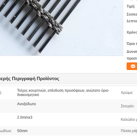
Τιμή:
Συσκε
λεπτο
Χρόνο
Όροι 
Δυνατ
προσ
ερής Περιγραφή Προϊόντος
Τοίχος κουρτινών, επένδυση προσόψεων, ανώτατο όριο
ή:
Χρώμα:
διακοσμητικό
Ανοξείδωτο
Στοιχείο:
2.0mmx3
Καλώδιο 
λωδίων:
50mm
Πίσσα ρά