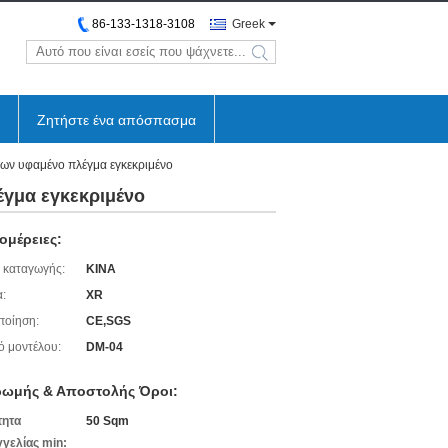
86-133-1318-3108
Greek
search
Ζητήστε ένα απόσπασμα
ων υφαμένο πλέγμα εγκεκριμένο
έγμα εγκεκριμένο
ομέρειες:
 καταγωγής:
ΚΙΝΑ
:
XR
ποίηση:
CE,SGS
ό μοντέλου:
DM-04
ωμής & Αποστολής Όροι:
τητα
50 Sqm
γελίας min: