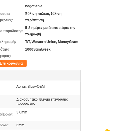
negotiable
υασία
Ξύλινη παλέτα, ξύλινη
μέρειες:
περίπτωση
5-8 ημέρες μετά από πάρτε την
ς παράδοσης:
πληρωμή
πληρωμής:
T/T, Western Union, MoneyGram
ότητα
1000Sqm/week
φοράς:
Επικοινωνία
Ασήμι, Blue+OEM
Διακοσμητικό πλέγμα επένδυσης
προσόψεων
3.0mm
ράβδων:
βδων:
6mm