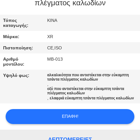
ΈΛΕΓΧΟΣ
πλέγματος καλωδίων
ΜΑΣ
Τόπος
ΚΙΝΑ
καταγωγής:
ΕΛΆΤΕ
Μάρκα:
XR
ΣΕ
Πιστοποίηση:
CE,ISO
ΕΠΑΦΉ
Αριθμό
ΜΒ-013
ΜΕ
μοντέλου:
Υψηλό φως:
αλκαλικότητα που αντιστέκεται στην εύκαμπτη
τσάντα πλέγματος καλωδίων
ΖΗΤΉΣΤΕ
,
οξύ που αντιστέκεται στην εύκαμπτη τσάντα
ΈΝΑ
πλέγματος καλωδίων
,
ελαφριά εύκαμπτη τσάντα πλέγματος καλωδίων
ΑΠΌΣΠΑΣΜΑ
ΕΠΑΦΉ!
SITEMAP
ΛΕΠΤΟΜΈΡΕΙΕΣ