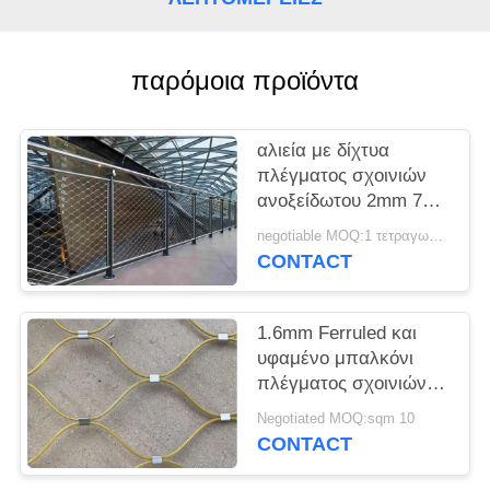
PRIVACY
POLICY
παρόμοια προϊόντα
αλιεία με δίχτυα
πλέγματος σχοινιών
ανοξείδωτου 2mm 7x7
για το ανυψωμένο
negotiable MOQ:1 τετραγωνικό μέτρο
κιγκλίδωμα διάβασης
CONTACT
πεζών
1.6mm Ferruled και
υφαμένο μπαλκόνι
πλέγματος σχοινιών
καλωδίων ανοξείδωτου
Negotiated MOQ:sqm 10
7 * 19 γεμάτο
CONTACT