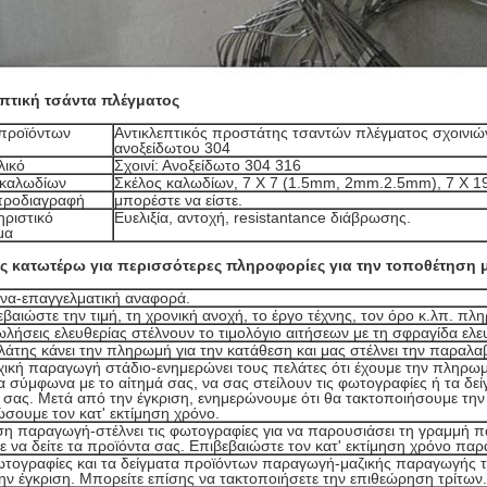
επτική τσάντα πλέγματος
προϊόντων
Αντικλεπτικός προστάτης τσαντών πλέγματος σχοινι
ανοξείδωτου 304
λικό
Σχοινί: Ανοξείδωτο 304 316
 καλωδίων
Σκέλος καλωδίων, 7 X 7 (1.5mm, 2mm.2.5mm), 7 X 
 προδιαγραφή
μπορέστε να είστε.
ριστικό
Ευελιξία, αντοχή, resistantance διάβρωσης.
μα
ς κατωτέρω για περισσότερες πληροφορίες για την τοποθέτηση μ
να-επαγγελματική αναφορά.
εβαιώστε την τιμή, τη χρονική ανοχή, το έργο τέχνης, τον όρο κ.λπ. πλ
ωλήσεις ελευθερίας στέλνουν το τιμολόγιο αιτήσεων με τη σφραγίδα ελε
λάτης κάνει την πληρωμή για την κατάθεση και μας στέλνει την παραλα
χική παραγωγή στάδιο-ενημερώνει τους πελάτες ότι έχουμε την πληρωμή
α σύμφωνα με το αίτημά σας, να σας στείλουν τις φωτογραφίες ή τα δεί
 σας. Μετά από την έγκριση, ενημερώνουμε ότι θα τακτοποιήσουμε τη
σουμε τον κατ' εκτίμηση χρόνο.
ση παραγωγή-στέλνει τις φωτογραφίες για να παρουσιάσει τη γραμμή 
ε να δείτε τα προϊόντα σας. Επιβεβαιώστε τον κατ' εκτίμηση χρόνο πα
ωτογραφίες και τα δείγματα προϊόντων παραγωγή-μαζικής παραγωγής τ
την έγκριση. Μπορείτε επίσης να τακτοποιήσετε την επιθεώρηση τρίτων.