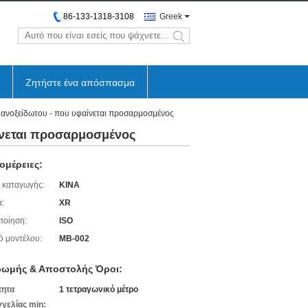
86-133-1318-3108
Greek
search
Ζητήστε ένα απόσπασμα
 ανοξείδωτου - που υφαίνεται προσαρμοσμένος
ίνεται προσαρμοσμένος
ομέρειες:
 καταγωγής:
ΚΙΝΑ
:
XR
ποίηση:
ISO
ό μοντέλου:
ΜΒ-002
ωμής & Αποστολής Όροι:
τητα
1 τετραγωνικό μέτρο
γελίας min: