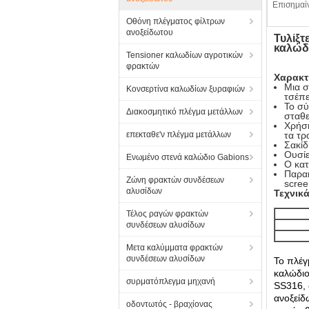
Επισημαί
Οθόνη πλέγματος φίλτρων
ανοξείδωτου
Τυλίξτ
καλώδ
Tensioner καλωδίων αγροτικών
φρακτών
Χαρακτ
Μια σ
Κονσερτίνα καλωδίων ξυραφιών
τσέπε
Το σύ
Διακοσμητικό πλέγμα μετάλλων
σταθε
Χρήση
επεκταθε'ν πλέγμα μετάλλων
τα τρ
Σακίδ
Ουσίε
Ενωμένο στενά καλώδιο Gabions
Ο κατ
Παρακ
Ζώνη φρακτών συνδέσεων
scree
αλυσίδων
Τεχνικ
Τέλος ραγών φρακτών
συνδέσεων αλυσίδων
Μετα καλύμματα φρακτών
συνδέσεων αλυσίδων
Το πλέγ
καλώδιο
συρματόπλεγμα μηχανή
SS316, 
ανοξείδ
οδοντωτός - βραχίονας