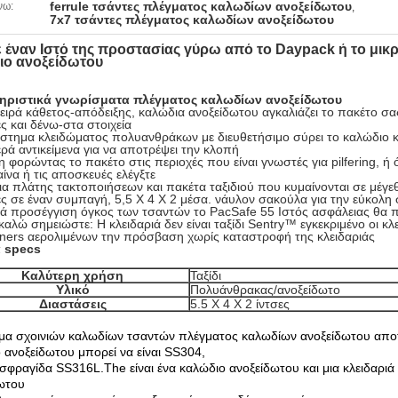
ferrule τσάντες πλέγματος καλωδίων ανοξείδωτου
νω:
,
7x7 τσάντες πλέγματος καλωδίων ανοξείδωτου
ε έναν Ιστό της προστασίας γύρω από το Daypack ή το μικρ
ιο ανοξείδωτου
ηριστικά γνωρίσματα πλέγματος καλωδίων ανοξείδωτου
ειρά κάθετος-απόδειξης, καλώδια ανοξείδωτου αγκαλιάζει το πακέτο σ
ς και δένω-στα στοιχεία
στημα κλειδώματος πολυανθράκων με διευθετήσιμο σύρει το καλώδιο κα
ρά αντικείμενα για να αποτρέψει την κλοπή
 φορώντας το πακέτο στις περιοχές που είναι γνωστές για pilfering, 
αίνα ή τις αποσκευές ελέγξτε
ια πλάτης τακτοποιήσεων και πακέτα ταξιδιού που κυμαίνονται σε μέγεθ
ς σε έναν συμπαγή, 5,5 X 4 X 2 μέσα. νάυλον σακούλα για την εύκολη
ά προσέγγιση όγκος των τσαντών το PacSafe 55 Ιστός ασφάλειας θα πρ
αλώ σημειώστε: Η κλειδαριά δεν είναι ταξίδι Sentry™ εγκεκριμένο οι κλ
ners αερολιμένων την πρόσβαση χωρίς καταστροφή της κλειδαριάς
ά specs
Καλύτερη χρήση
Ταξίδι
Υλικό
Πολυάνθρακας/ανοξείδωτο
Διαστάσεις
5.5 X 4 X 2 ίντσες
μα σχοινιών καλωδίων τσαντών πλέγματος καλωδίων ανοξείδωτου
αποτ
 ανοξείδωτου μπορεί να είναι SS304,
σφραγίδα SS316L.The είναι ένα καλώδιο ανοξείδωτου και μια κλειδαρ
ωτου