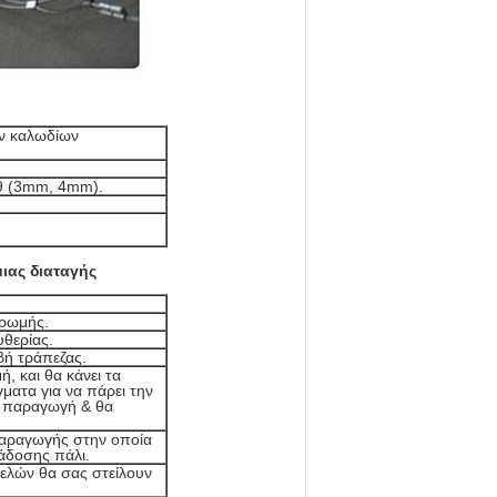
ών καλωδίων
19 (3mm, 4mm).
ιας διαταγής
ηρωμής.
υθερίας.
βή τράπεζας.
, και θα κάνει τα
γματα για να πάρει την
ν παραγωγή & θα
παραγωγής στην οποία
ράδοσης πάλι.
ελών θα σας στείλουν