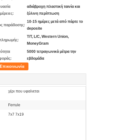
υασία
αδιάβροχη πλαστική ταινία και
μέρειες:
ξύλινη περίπτωση
10-15 ημέρες μετά από πάρτε το
ς παράδοσης:
deposite
T/T, L/C, Western Union,
πληρωμής:
MoneyGram
ότητα
5000 τετραγωνικά μέτρα την
φοράς:
εβδομάδα
Επικοινωνία
χέρι που υφαίνεται
Ferrule
7x7 7x19