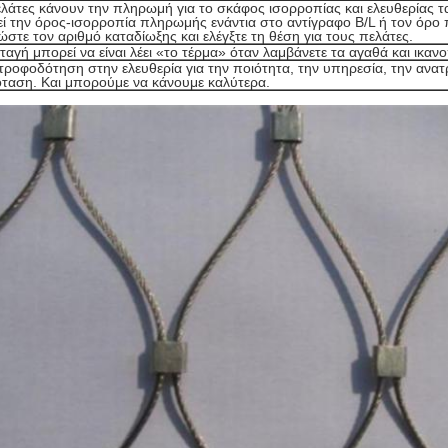
ελάτες κάνουν την πληρωμή για το σκάφος ισορροπίας και ελευθερίας 
εί την όρος-ισορροπία πληρωμής ενάντια στο αντίγραφο B/L ή τον όρο
στε τον αριθμό καταδίωξης και ελέγξτε τη θέση για τους πελάτες.
αταγή μπορεί να είναι λέει «το τέρμα» όταν λαμβάνετε τα αγαθά και ικανοπ
τροφοδότηση στην ελευθερία για την ποιότητα, την υπηρεσία, την αν
ταση. Και μπορούμε να κάνουμε καλύτερα.