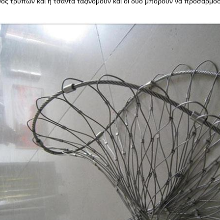
θος τρυπών και η τσάντα ταξινομούν και οι δύο μπορούν να προσαρμο