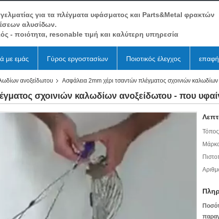
γελματίας για τα πλέγματα υφάσματος και Parts&Metal φρακτών
έσεων αλυσίδων.
ός - ποιότητα, resonable τιμή και καλύτερη υπηρεσία
κά με εμάς
Γύρος εργοστασίων
Ποιοτικός έλεγχος
επαφή
αλωδίων ανοξείδωτου
Ασφάλεια 2mm χέρι τσαντών πλέγματος σχοινιών καλωδίων
έγματος σχοινιών καλωδίων ανοξείδωτου - που υφα
Λεπτ
Τόπος
Μάρκα
Πιστο
Αριθμ
Πληρ
Ποσό
παραγ