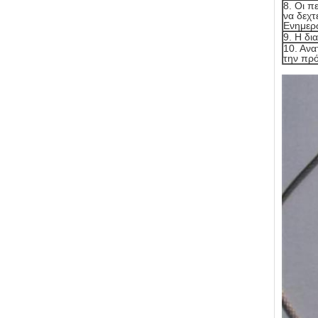
8. Οι π
να δεχτ
Ενημερώ
9. Η δι
10. Ανα
την πρό