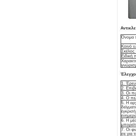
Αντικλ
Όνομα 
Κοινό υ
Σκέλος
Ειδική
Χαρακτη
γνώρισ
Έλεγχο
1. Έρευ
2. Επιβ
3. Οι π
4. Ο πε
5. Η αρ
δείγματ
έγκρισή
ενημερώ
6. Η μέ
μπορείτ
7. Οι φ
σε για 