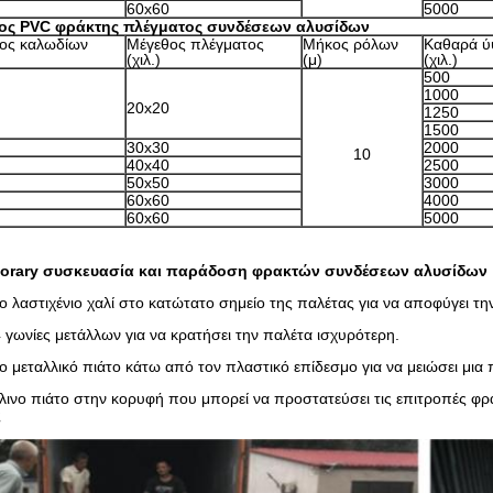
60x60
5000
ος PVC φράκτης πλέγματος συνδέσεων αλυσίδων
ρος καλωδίων
Μέγεθος πλέγματος
Μήκος ρόλων
Καθαρά 
(χιλ.)
(μ)
(χιλ.)
500
1000
20x20
1250
1500
30x30
2000
10
40x40
2500
50x50
3000
60x60
4000
60x60
5000
orary συσκευασία και παράδοση φρακτών συνδέσεων αλυσίδων
το λαστιχένιο χαλί στο κατώτατο σημείο της παλέτας για να αποφύγει τη
 4 γωνίες μετάλλων για να κρατήσει την παλέτα ισχυρότερη.
 το μεταλλικό πιάτο κάτω από τον πλαστικό επίδεσμο για να μειώσει μι
ύλινο πιάτο στην κορυφή που μπορεί να προστατεύσει τις επιτροπές φ
ς