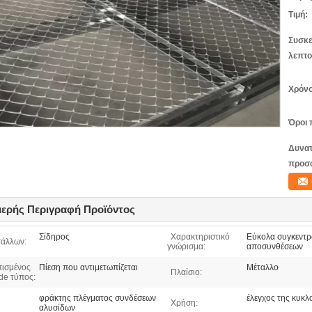
Τιμή:
Συσκε
λεπτο
Χρόνο
Όροι 
Δυνατ
προσ
ερής Περιγραφή Προϊόντος
Σίδηρος
Χαρακτηριστικό
Εύκολα συγκεντρω
τάλλων:
γνώρισμα:
αποσυνθέσεων
πισμένος
Πίεση που αντιμετωπίζεται
Μέταλλο
Πλαίσιο:
de τύπος:
φράκτης πλέγματος συνδέσεων
έλεγχος της κυκλ
Χρήση:
αλυσίδων