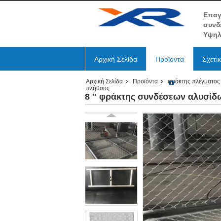
Επαγ
συνδ
Υψηλ
Αρχική Σελίδα
Προϊόντα
Σχετι
Αρχική Σελίδα
Προϊόντα
φράκτης πλέγματος
πλήθους
8 " φράκτης συνδέσεων αλυσίδω