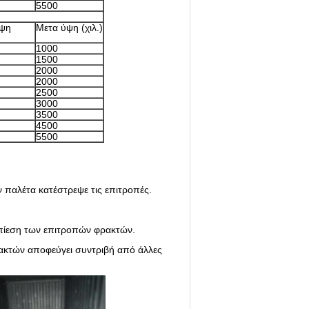
5500
ύψη
Μετα ύψη (χιλ.)
1000
1500
2000
2000
2500
3000
3500
4500
5500
ν παλέτα κατέστρεψε τις επιτροπές.
α πίεση των επιτροπών φρακτών.
ρακτών αποφεύγει συντριβή από άλλες