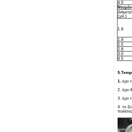
4.0
Ντυμέν
Διάμετ
(χιλ.)
1.8
1.8
2.5
2.8
3.0
4.5
5.Temp
1.
έχει 
2. έχει
3. έχει
4. το ξ
παλέτε