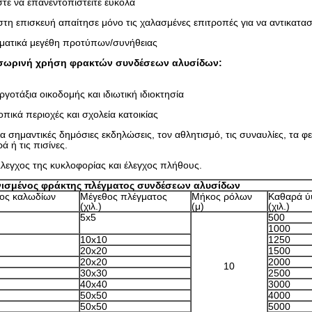
ε να επανεντοπιστείτε εύκολα
στη επισκευή απαίτησε μόνο τις χαλασμένες επιτροπές για να αντικατασ
ατικά μεγέθη προτύπων/συνήθειας
ωρινή χρήση φρακτών συνδέσεων αλυσίδων:
ργοτάξια οικοδομής και ιδιωτική ιδιοκτησία
οπικά περιοχές και σχολεία κατοικίας
Για σημαντικές δημόσιες εκδηλώσεις, τον αθλητισμό, τις συναυλίες, τα φ
ά ή τις πισίνες.
Έλεγχος της κυκλοφορίας και έλεγχος πλήθους.
ισμένος φράκτης πλέγματος συνδέσεων αλυσίδων
ρος καλωδίων
Μέγεθος πλέγματος
Μήκος ρόλων
Καθαρά 
(χιλ.)
(μ)
(χιλ.)
5x5
500
1000
10x10
1250
20x20
1500
20x20
2000
10
30x30
2500
40x40
3000
50x50
4000
50x50
5000