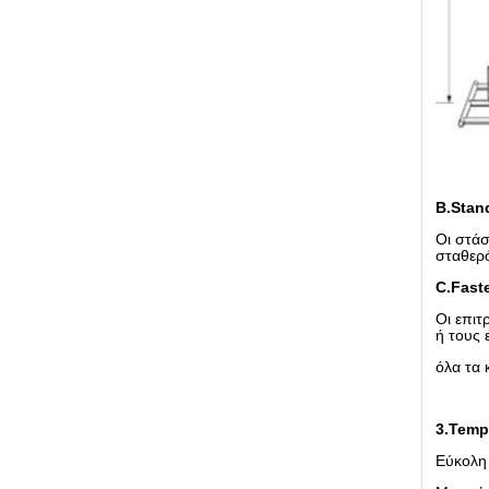
B.Stan
Οι στάσ
σταθερό
C.Fast
Οι επιτ
ή τους 
όλα τα 
3.Temp
Εύκολη