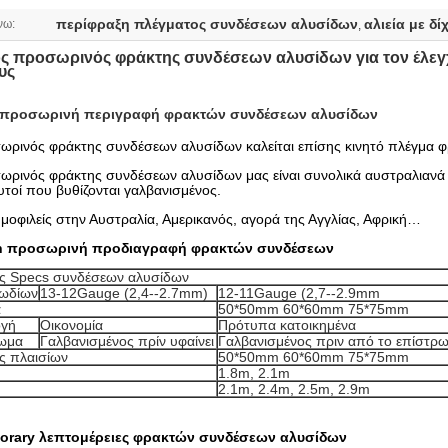
περίφραξη πλέγματος συνδέσεων αλυσίδων
αλιεία με δ
νω:
,
ς προσωρινός φράκτης συνδέσεων αλυσίδων για τον έλεγχ
υς
 προσωρινή περιγραφή φρακτών συνδέσεων αλυσίδων
ωρινός φράκτης συνδέσεων αλυσίδων καλείται επίσης κινητό πλέγμα 
ρινός φράκτης συνδέσεων αλυσίδων μας είναι συνολικά αυστραλιανά 
αυτοί που βυθίζονται γαλβανισμένος.
ημοφιλείς στην Αυστραλία, Αμερικανός, αγορά της Αγγλίας, Αφρική…
n προσωρινή προδιαγραφή φρακτών συνδέσεων
ς Specs συνδέσεων αλυσίδων
λωδίων
13-12Gauge (2,4--2.7mm)
12-11Gauge (2,7--2.9mm
α
50*50mm 60*60mm 75*75mm
γή
Οικονομία
Πρότυπα κατοικημένα
ωμα
Γαλβανισμένος πρίν υφαίνει
Γαλβανισμένος πριν από το επίστρ
ς πλαισίων
50*50mm 60*60mm 75*75mm
1.8m, 2.1m
2.1m, 2.4m, 2.5m, 2.9m
orary λεπτομέρειες φρακτών συνδέσεων αλυσίδων