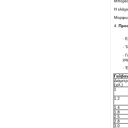
Μπορέστ
Η ελάχι
Μορφωμ
4.
Προσ
· Ε
· Τ
· 
χαρ
· 
Γαλβαν
Διάμετ
(χιλ.)
1
1.2
1.4
1.8
2.5
2.8
3.0