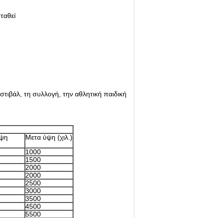
ταθεί
εστιβάλ, τη συλλογή, την αθλητική παιδική
ύψη
Μετα ύψη (χιλ.)
1000
1500
2000
2000
2500
3000
3500
4500
5500