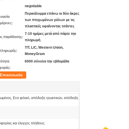
negotiable
Περικάλυμμα επάνω οι δύο άκρες
υασία
των πτυχωμένων ρόλων με τις
μέρειες:
πλαστικές υφαίνοντας τσάντες
7-10 ημέρες μετά από πάρτε την
ς παράδοσης:
πληρωμή
T/T, L/C, Western Union,
πληρωμής:
MoneyGram
ότητα
6000 σύνολα την εβδομάδα
φοράς:
Επικοινωνία
μένος, Eco φιλικό, απόδειξη τρωκτικών, απόδειξη
οφορίας και έλεγχος πλήθους