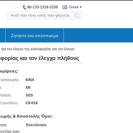
86-133-1318-3108
Greek
search
Ζητήστε ένα απόσπασμα
ια τον έλεγχο της κυκλοφορίας και τον έλεγχο
φορίας και τον έλεγχο πλήθους
ομέρειες:
 καταγωγής:
ΚΙΝΑ
:
XR
ποίηση:
SGS
ό μοντέλου:
Clf-016
ωμής & Αποστολής Όροι:
τητα
Ένα σύνολο
γελίας min: