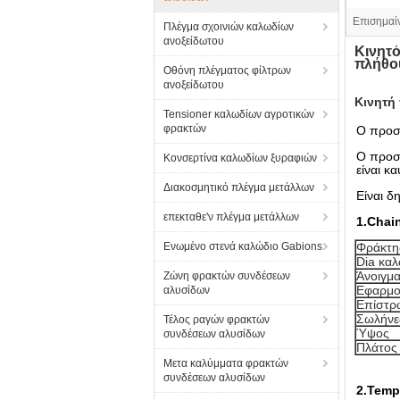
Επισημαί
Πλέγμα σχοινιών καλωδίων
ανοξείδωτου
Κινητό
πλήθο
Οθόνη πλέγματος φίλτρων
ανοξείδωτου
Κινητή
Tensioner καλωδίων αγροτικών
φρακτών
Ο προσ
Ο προσω
Κονσερτίνα καλωδίων ξυραφιών
είναι κ
Διακοσμητικό πλέγμα μετάλλων
Είναι δ
επεκταθε'ν πλέγμα μετάλλων
1.Chai
Ενωμένο στενά καλώδιο Gabions
Φράκτη
Dia κα
Άνοιγμ
Ζώνη φρακτών συνδέσεων
Εφαρμο
αλυσίδων
Επίστρ
Σωλήνε
Τέλος ραγών φρακτών
Ύψος
συνδέσεων αλυσίδων
Πλάτος
Μετα καλύμματα φρακτών
συνδέσεων αλυσίδων
2.Temp