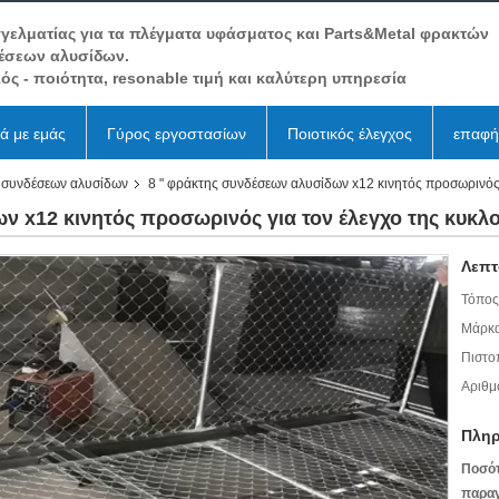
γελματίας για τα πλέγματα υφάσματος και Parts&Metal φρακτών
έσεων αλυσίδων.
ός - ποιότητα, resonable τιμή και καλύτερη υπηρεσία
κά με εμάς
Γύρος εργοστασίων
Ποιοτικός έλεγχος
επαφή
 συνδέσεων αλυσίδων
8 " φράκτης συνδέσεων αλυσίδων x12 κινητός προσωρινός γ
ν x12 κινητός προσωρινός για τον έλεγχο της κυκλο
Λεπτ
Τόπος
Μάρκα
Πιστο
Αριθμ
Πληρ
Ποσό
παραγ