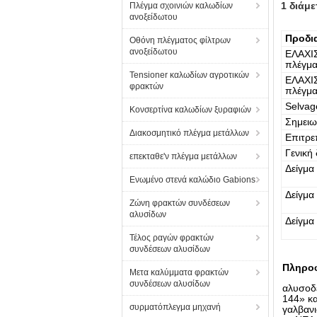
1 διάμ
Πλέγμα σχοινιών καλωδίων
ανοξείδωτου
Προδι
Οθόνη πλέγματος φίλτρων
ανοξείδωτου
ΕΛΑΧΙ
πλέγμα
Tensioner καλωδίων αγροτικών
ΕΛΑΧΙ
φρακτών
πλέγμα
Selvag
Κονσερτίνα καλωδίων ξυραφιών
Σημειω
Διακοσμητικό πλέγμα μετάλλων
Επιτρε
Γενική
επεκταθε'ν πλέγμα μετάλλων
Δείγμα
Ενωμένο στενά καλώδιο Gabions
Δείγμα
Ζώνη φρακτών συνδέσεων
αλυσίδων
Δείγμα
Τέλος ραγών φρακτών
συνδέσεων αλυσίδων
Πληροφ
Μετα καλύμματα φρακτών
συνδέσεων αλυσίδων
αλυσοδ
144» κα
συρματόπλεγμα μηχανή
γαλβανι