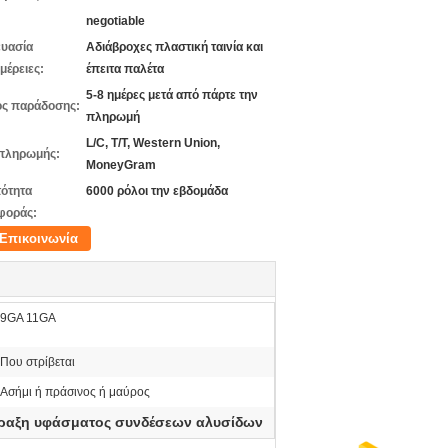
negotiable
υασία
Αδιάβροχες πλαστική ταινία και
μέρειες:
έπειτα παλέτα
5-8 ημέρες μετά από πάρτε την
ς παράδοσης:
πληρωμή
L/C, T/T, Western Union,
πληρωμής:
MoneyGram
ότητα
6000 ρόλοι την εβδομάδα
φοράς:
Επικοινωνία
9GA 11GA
Που στρίβεται
Ασήμι ή πράσινος ή μαύρος
ραξη υφάσματος συνδέσεων αλυσίδων