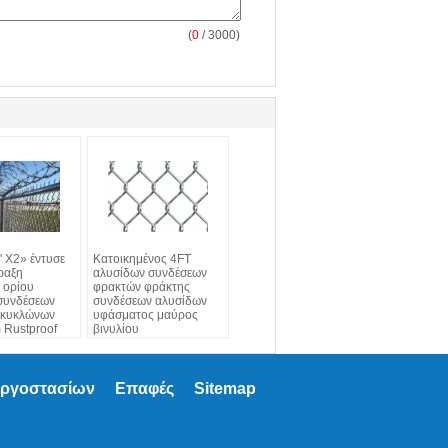
(
0
/ 3000)
" X2» έντυσε
Κατοικημένος 4FT
ραξη
αλυσίδων συνδέσεων
 ορίου
φρακτών φράκτης
συνδέσεων
συνδέσεων αλυσίδων
 κυκλώνων
υφάσματος μαύρος
Rustproof
βινυλίου
εργοστασίων
Επαφές
Sitemap