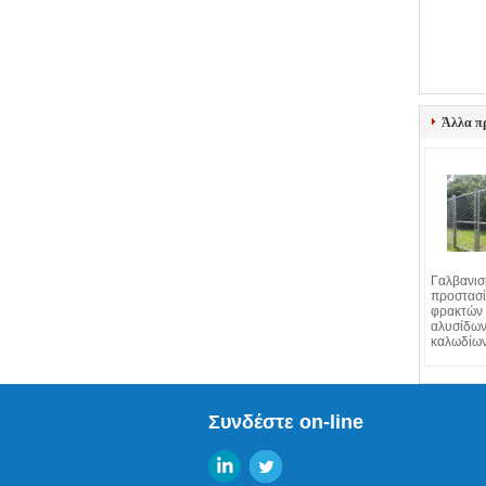
Άλλα π
Γαλβανισ
προστασί
φρακτών
αλυσίδων
καλωδίω
Συνδέστε on-line