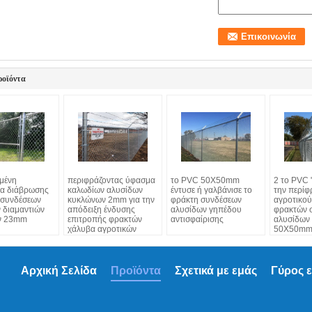
ροϊόντα
μένη
περιφράζοντας ύφασμα
το PVC 50X50mm
2 το PVC 
α διάβρωσης
καλωδίων αλυσίδων
έντυσε ή γαλβάνισε το
την περίφ
 συνδέσεων
κυκλώνων 2mm για την
φράκτη συνδέσεων
αγροτικού
 διαμαντιών
απόδειξη ένδυσης
αλυσίδων γηπέδου
φρακτών 
ν 23mm
επιτροπής φρακτών
αντισφαίρισης
αλυσίδων
χάλυβα αγροτικών
50X50mm 
διαμαντιών
Αρχική Σελίδα
Προϊόντα
Σχετικά με εμάς
Γύρος 