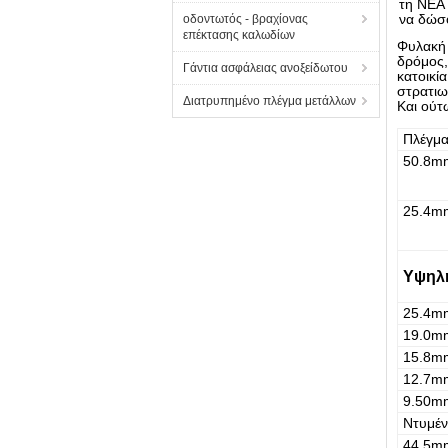
τη ΝΕΑ 
να δώσ
οδοντωτός - βραχίονας
επέκτασης καλωδίων
Φυλακή
δρόμος,
Γάντια ασφάλειας ανοξείδωτου
κατοικί
στρατιω
Διατρυπημένο πλέγμα μετάλλων
Και ούτ
Πλέγμα
50.8m
25.4m
Υψηλή
25.4m
19.0m
15.8m
12.7m
9.50m
Ντυμέν
44.5m