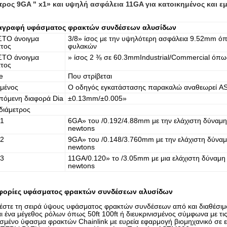
ετρος 9GA " x1» και υψηλή ασφάλεια 11GA για κατοικημένος και ε
αγραφή υφάσματος φρακτών συνδέσεων αλυσίδων
ΣΤΟ άνοιγμα
3/8» ίσος με την υψηλότερη ασφάλεια 9.52mm ό
τος
φυλακών
ΣΤΟ άνοιγμα
» ίσος 2 ⅜ σε 60.3mmIndustrial/Commercial όπω
τος
e
Που στρίβεται
μένος
Ο οδηγός εγκατάστασης παρακαλώ αναθεωρεί A
πόμενη διαφορά Dia
±0.13mm/±0.005»
 διάμετρος
 1
6GA» του /0.192/4.88mm με την ελάχιστη δύναμ
newtons
 2
9GA» του /0.148/3.760mm με την ελάχιστη δύνα
newtons
 3
11GA/0.120» το /3.05mm με μια ελάχιστη δύναμ
newtons
ορίες υφάσματος φρακτών συνδέσεων αλυσίδων
έστε τη σειρά ύψους υφάσματος φρακτών συνδέσεων από και διαθέσιμ
ι ένα μέγεθος ρόλων όπως 50ft 100ft ή διευκρινισμένος σύμφωνα με τι
σμένο ύφασμα φρακτών Chainlink με ευρεία εφαρμογή βιομηχανικό σε 