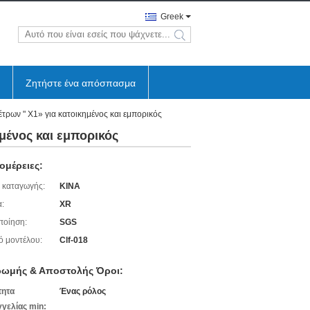
Greek
search
Ζητήστε ένα απόσπασμα
ρων " X1» για κατοικημένος και εμπορικός
μένος και εμπορικός
ομέρειες:
 καταγωγής:
ΚΙΝΑ
:
XR
ποίηση:
SGS
ό μοντέλου:
Clf-018
ωμής & Αποστολής Όροι:
τητα
Ένας ρόλος
γελίας min: