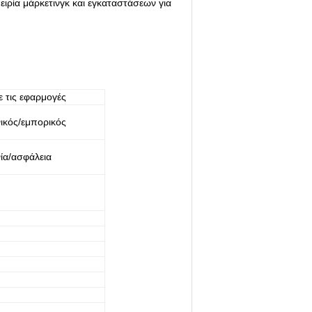
ρία μάρκετινγκ και εγκαταστάσεων για
 τις εφαρμογές
ικός/εμπορικός
ία/ασφάλεια