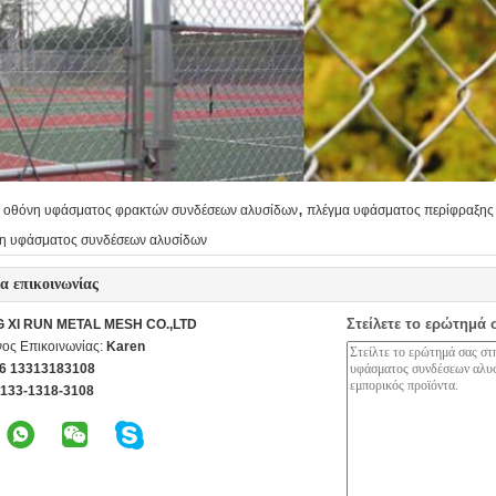
,
οθόνη υφάσματος φρακτών συνδέσεων αλυσίδων
πλέγμα υφάσματος περίφραξης
η υφάσματος συνδέσεων αλυσίδων
ία επικοινωνίας
Στείλετε το ερώτημά 
G XI RUN METAL MESH CO.,LTD
ος Επικοινωνίας:
Karen
6 13313183108
-133-1318-3108