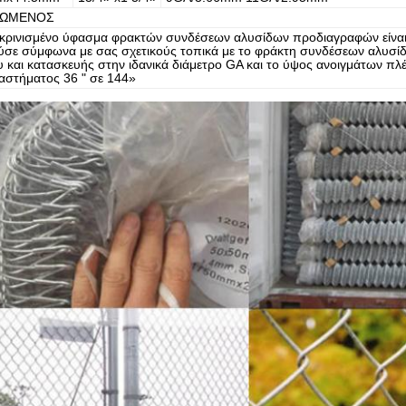
ΙΩΜΕΝΟΣ
υκρινισμένο ύφασμα φρακτών συνδέσεων αλυσίδων προδιαγραφών είναι 
σε σύμφωνα με σας σχετικούς τοπικά με το φράκτη συνδέσεων αλυσί
υ και κατασκευής στην ιδανικά διάμετρο GA και το ύψος ανοιγμάτων πλ
ιαστήματος 36 " σε 144»