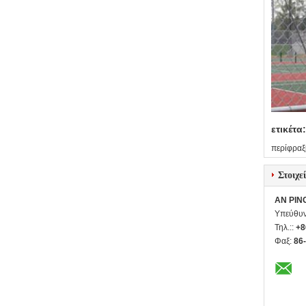
ετικέτα:
περίφραξ
Στοιχε
AN PIN
Υπεύθυν
Τηλ.::
+8
Φαξ:
86