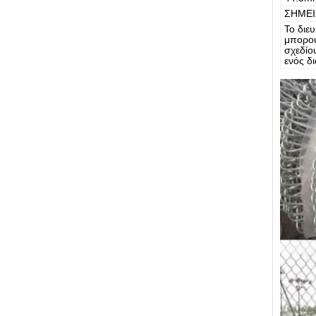
ΣΗΜΕ
Το διε
μπορού
σχεδίο
ενός δ