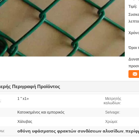
Τιμή:
Συσκε
λεπτο
Χρόνο
Όροι 
Δυνατ
προσ
ερής Περιγραφή Προϊόντος
1 '' x1»
Μετρητής
:
καλωδίων:
Κατοικημένος και εμπορικός
Selvage:
Χάλυβας
Χρώμα:
οθόνη υφάσματος φρακτών συνδέσεων αλυσίδων
περίφ
νω:
,