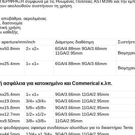
ΠΕΡΙΦΡΑΞΗ σύμφωνα με τις Ηνωμένες Πολιτείες ASTM396 και την εμπει
ουν ακολουθούν συστήνουν τη χρήση.
 αποβάθρα, αερολιμένας
α, δασονομία
τική χρήση.
ω καθεξής
 aperture/mm/inch
Διάμετρος διαθέσιμη
Συστήστε
mx50.8mm
2» x2»
6GA/4.88mm 9GA/3.66mm
Βιομηχαν
11GA/2.95mm
mx25.4mm
1» x1»
6GA/4.88mm 9GA/3.66mm
Βιομηχαν
 ασφάλεια για κατοικημένο και Commerical κ.λπ.
mx25.4mm
1» x1»
9GA/3.66mm 11GA/2.95mm
mx19.0mm
3/4» x3/4»
9GA/3.66mm 11GA/2.95mm
mx15.8mm
5/8» x5/8»
9GA/3.66mm 11GA/2.95mm
mx12.7mm
1/2» x1/2»
9GA/3.66mm 11GA/2.95mm
mx9.50mm
3/8» x3/8»
11GA/2.95mm
ο ψευδάργυρος ύφασμα συνδέσεων αλυσίδων για το δικαστήριο Tenis
mx44.5mm
13/4» x1 3/4»
9GA/3.66mm 11GA/2.95mm