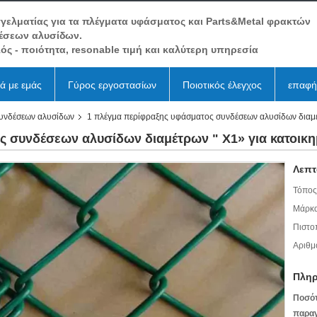
γελματίας για τα πλέγματα υφάσματος και Parts&Metal φρακτών
έσεων αλυσίδων.
ός - ποιότητα, resonable τιμή και καλύτερη υπηρεσία
κά με εμάς
Γύρος εργοστασίων
Ποιοτικός έλεγχος
επαφή
υνδέσεων αλυσίδων
1 πλέγμα περίφραξης υφάσματος συνδέσεων αλυσίδων διαμέτ
 συνδέσεων αλυσίδων διαμέτρων " X1» για κατοικη
Λεπτ
Τόπος
Μάρκα
Πιστο
Αριθμ
Πληρ
Ποσό
παραγ