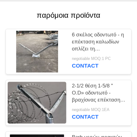
PRIVACY
POLICY
παρόμοια προϊόντα
6 σκέλος οδοντωτό - η
επέκταση καλωδίων
οπλίζει τη
γαλβανισμένη φλάντζα
negotiable MOQ:1 PC
χαράζει την απόδειξη
CONTACT
2-1/2 θέση 1-5/8 ''
O.D» οδοντωτό -
βραχίονας επέκτασης
καλωδίων για τη τοπ
negotiable MOQ:1EA
χρήση ραγών
CONTACT
φρακτών συνδέσεων
αλυσίδων