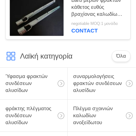
Barb μερών φρακτών
κάθετος ευθύς
βραχίονας καλωδίων
επέκτασης βραχιόνων
negotiable MOQ:1 μονάδα
καλωδίων για το
CONTACT
φράκτη συνδέσεων
αλυσίδων
Λαϊκή κατηγορία
Όλα
Ύφασμα φρακτών
συναρμολογήσεις
συνδέσεων
φρακτών συνδέσεων
αλυσίδων
αλυσίδων
φράκτης πλέγματος
Πλέγμα σχοινιών
συνδέσεων
καλωδίων
αλυσίδων
ανοξείδωτου