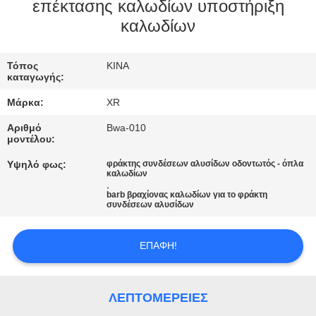
ΈΛΕΓΧΟΣ
επέκτασης καλωδίων υποστήριξη
καλωδίων
ΜΑΣ
Τόπος
ΚΙΝΑ
ΕΛΆΤΕ
καταγωγής:
ΣΕ
Μάρκα:
XR
ΕΠΑΦΉ
Αριθμό
Bwa-010
ΜΕ
μοντέλου:
Υψηλό φως:
φράκτης συνδέσεων αλυσίδων οδοντωτός - όπλα
καλωδίων
ΖΗΤΉΣΤΕ
,
barb βραχίονας καλωδίων για το φράκτη
ΈΝΑ
συνδέσεων αλυσίδων
ΑΠΌΣΠΑΣΜΑ
ΕΠΑΦΉ!
SITEMAP
ΛΕΠΤΟΜΈΡΕΙΕΣ