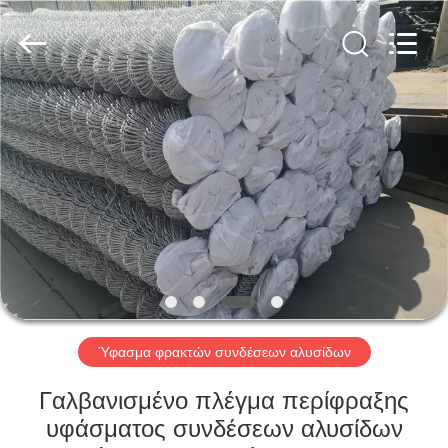
PING
XI
RUN
METAL
MESH
CO.,LTD.
All
Rights
ΣΠΊΤΙ
Reserved.
ΠΡΟΪΌΝΤΑ
ΠΕΡΊΠΟΥ
ΕΜΕΊΣ
ΓΎΡΟΣ
ΕΡΓΟΣΤΑΣΊΩΝ
Ύφασμα φρακτών συνδέσεων αλυσίδων
Γαλβανισμένο πλέγμα περίφραξης
ΠΟΙΟΤΙΚΌΣ
υφάσματος συνδέσεων αλυσίδων