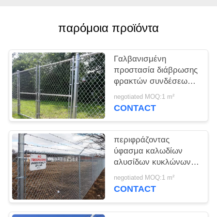
PRIVACY
POLICY
παρόμοια προϊόντα
Γαλβανισμένη
προστασία διάβρωσης
φρακτών συνδέσεων
αλυσίδων διαμαντιών
negotiated MOQ:1 m²
καλωδίων 23mm
CONTACT
περιφράζοντας
ύφασμα καλωδίων
αλυσίδων κυκλώνων
2mm για την απόδειξη
negotiated MOQ:1 m²
ένδυσης επιτροπής
CONTACT
φρακτών χάλυβα
αγροτικών διαμαντιών