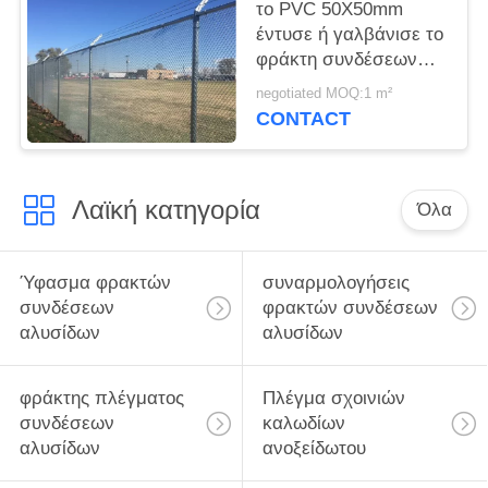
το PVC 50X50mm
έντυσε ή γαλβάνισε το
φράκτη συνδέσεων
αλυσίδων γηπέδου
negotiated MOQ:1 m²
αντισφαίρισης
CONTACT
Λαϊκή κατηγορία
Όλα
Ύφασμα φρακτών
συναρμολογήσεις
συνδέσεων
φρακτών συνδέσεων
αλυσίδων
αλυσίδων
φράκτης πλέγματος
Πλέγμα σχοινιών
συνδέσεων
καλωδίων
αλυσίδων
ανοξείδωτου