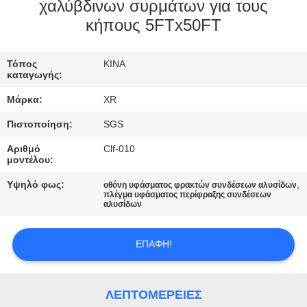
ΈΛΕΓΧΟΣ
χαλύβδινων συρμάτων για τους
κήπους 5FTx50FT
ΜΑΣ
Τόπος
ΚΙΝΑ
ΕΛΆΤΕ
καταγωγής:
ΣΕ
Μάρκα:
XR
ΕΠΑΦΉ
Πιστοποίηση:
SGS
ΜΕ
Αριθμό
Clf-010
μοντέλου:
ΖΗΤΉΣΤΕ
Υψηλό φως:
,
οθόνη υφάσματος φρακτών συνδέσεων αλυσίδων
πλέγμα υφάσματος περίφραξης συνδέσεων
ΈΝΑ
αλυσίδων
ΑΠΌΣΠΑΣΜΑ
ΕΠΑΦΉ!
SITEMAP
ΛΕΠΤΟΜΈΡΕΙΕΣ