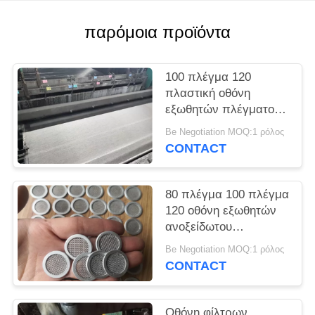
PRIVACY
POLICY
παρόμοια προϊόντα
100 πλέγμα 120
πλαστική οθόνη
εξωθητών πλέγματος
για τη διαδικασία
Be Negotiation MOQ:1 ρόλος
διήθησης και εξώθησης
CONTACT
λειωμένων μετάλλων
80 πλέγμα 100 πλέγμα
120 οθόνη εξωθητών
ανοξείδωτου
πλέγματος που
Be Negotiation MOQ:1 ρόλος
προσαρμόζεται
CONTACT
Οθόνη φίλτρων