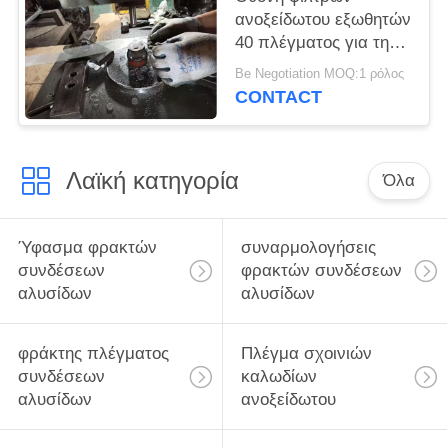
ανοξείδωτου εξωθητών
40 πλέγματος για την
πλαστική και
Be Negotiation MOQ:1 ρόλος
λαστιχένια εξώθηση
CONTACT
Λαϊκή κατηγορία
Όλα
Ύφασμα φρακτών
συναρμολογήσεις
συνδέσεων
φρακτών συνδέσεων
αλυσίδων
αλυσίδων
φράκτης πλέγματος
Πλέγμα σχοινιών
συνδέσεων
καλωδίων
αλυσίδων
ανοξείδωτου