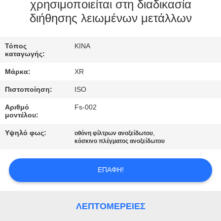
ΈΛΕΓΧΟΣ
χρησιμοποιείται στη διαδικασία
διήθησης λειωμένων μετάλλων
ΜΑΣ
Τόπος
ΚΙΝΑ
ΕΛΆΤΕ
καταγωγής:
ΣΕ
Μάρκα:
XR
ΕΠΑΦΉ
Πιστοποίηση:
ISO
ΜΕ
Αριθμό
Fs-002
μοντέλου:
ΖΗΤΉΣΤΕ
Υψηλό φως:
,
οθόνη φίλτρων ανοξείδωτου
κόσκινο πλέγματος ανοξείδωτου
ΈΝΑ
ΑΠΌΣΠΑΣΜΑ
ΕΠΑΦΉ!
SITEMAP
ΛΕΠΤΟΜΈΡΕΙΕΣ