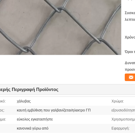
Συσκε
λεπτο
Χρόνο
Όροι 
Δυνατ
προσ
ερής Περιγραφή Προϊόντος
ικό:
χάλυβας
Χρώμα:
ος:
καυτή εμβύθιση που γαλβανίζεται/ηλεκτρο ΓΠ
εξουσιοδότηση
ημα:
εύκολος εγκαταστήστε
Χρησιμοποιημ
κανονικά γύρω από
Εφαρμογή: