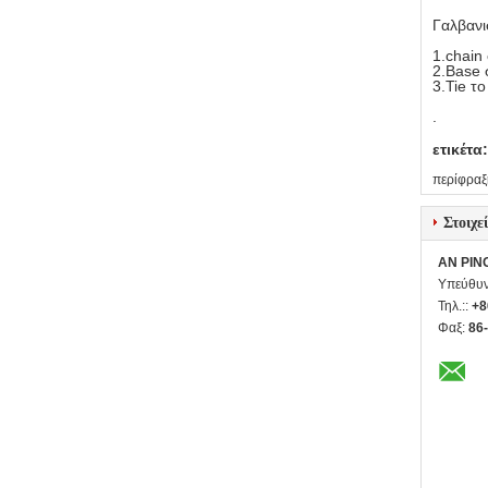
Γαλβανι
1.chain
2.Base 
3.Tie τ
.
ετικέτα:
περίφραξ
Στοιχε
AN PIN
Υπεύθυν
Τηλ.::
+8
Φαξ:
86