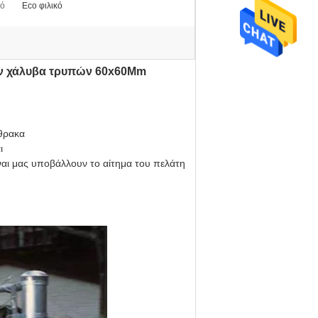
κό
Eco φιλικό
ν χάλυβα τρυπών 60x60Mm
θρακα
ι
ναι μας υποβάλλουν το αίτημα του πελάτη