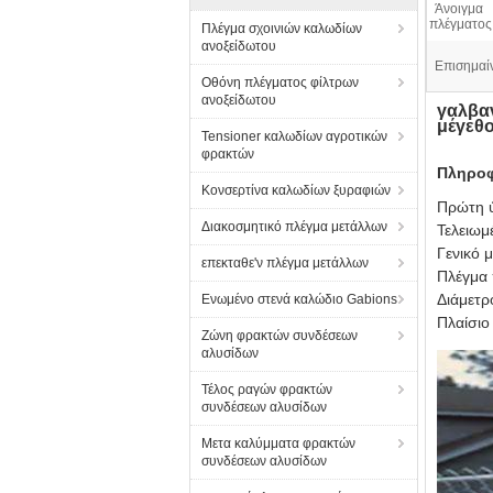
Άνοιγμα
πλέγματος
Πλέγμα σχοινιών καλωδίων
ανοξείδωτου
Επισημαί
Οθόνη πλέγματος φίλτρων
ανοξείδωτου
γαλβα
μέγεθ
Tensioner καλωδίων αγροτικών
φρακτών
Πληροφ
Κονσερτίνα καλωδίων ξυραφιών
Πρώτη 
Διακοσμητικό πλέγμα μετάλλων
Τελειωμ
Γενικό 
επεκταθε'ν πλέγμα μετάλλων
Πλέγμα
Διάμετρ
Ενωμένο στενά καλώδιο Gabions
Πλαίσι
Ζώνη φρακτών συνδέσεων
αλυσίδων
Τέλος ραγών φρακτών
συνδέσεων αλυσίδων
Μετα καλύμματα φρακτών
συνδέσεων αλυσίδων