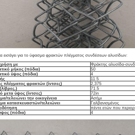
μα
εισάγει για το ύφασμα φρακτών πλέγματος συνδέσεων αλυσίδων:
 χρήση με
Φράκτης αλυσίδα-συν
τικό μήκος (πόδια)
50
τικό ύψος (πόδια)
4
ής
11.5
ς πλέγματος φρακτών (ίντσες)
2,375
(λίβρες.)
71.5
ό μετα ύψος (ίντσες)
72in
μα/τελειώνει την οικογένεια
Ασήμι
μα κατασκευαστών/τελειώνει
Γαλβανισμένος
οδότηση
πέντε ετών που περιορί
ύψος (πόδια)
4