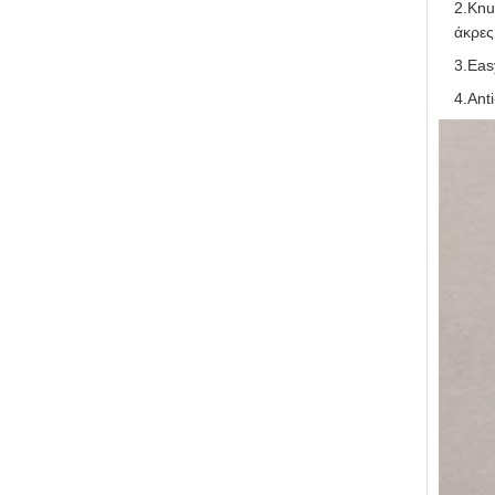
2.Knu
άκρες
3.Eas
4.Ant