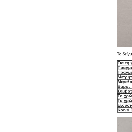
Το δείγ
Για τη
Πραγμα
Πραγμα
Μετρητ
Μέγεθο
Βάρος 
Συμβατ
Το χρώ
Το χρώ
Εξουσι
Κοινό 