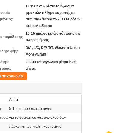
1.Chain συνδέστε το ύφασμα
υασία
φρακτών πλέγματος, υπάρχει
μέρειες:
στην παλέτα για το 2.Base ρόλων
στο καλώδιο πα
10-15 ημέρες μετά από πάρτε την
ς παράδοσης:
πληρωμή σας
D/A, L/C, D/P, T/T, Western Union,
πληρωμής:
MoneyGram
ότητα
20000 τετραγωνικά μέτρα ένας
φοράς:
μήνας
Επικοινωνία
Ασήμι
:
5-10 έτη που περιορίζονται
ένος:
για το φράκτη συνδέσεων αλυσίδων
πάρκο, κήπος, αθλητικός τομέας