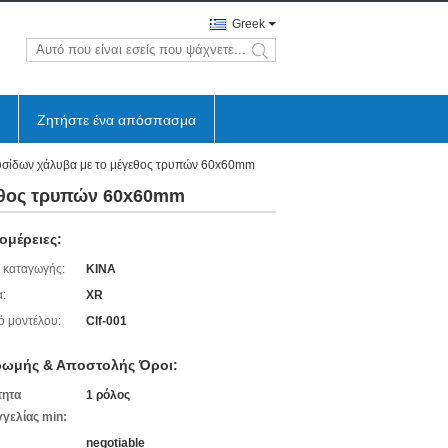
Greek
search
Ζητήστε ένα απόσπασμα
υσίδων χάλυβα με το μέγεθος τρυπών 60x60mm
εθος τρυπών 60x60mm
ομέρειες:
 καταγωγής:
ΚΙΝΑ
:
XR
ό μοντέλου:
Clf-001
ωμής & Αποστολής Όροι:
τητα
1 ρόλος
γελίας min:
negotiable