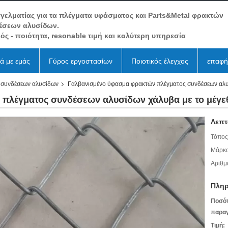
γελματίας για τα πλέγματα υφάσματος και Parts&Metal φρακτών
έσεων αλυσίδων.
ός - ποιότητα, resonable τιμή και καλύτερη υπηρεσία
κά με εμάς
Γύρος εργοστασίων
Ποιοτικός έλεγχος
επαφή
 συνδέσεων αλυσίδων
Γαλβανισμένο ύφασμα φρακτών πλέγματος συνδέσεων αλ
 πλέγματος συνδέσεων αλυσίδων χάλυβα με το μέγ
Λεπτ
Τόπος
Μάρκα
Αριθμ
Πληρ
Ποσό
παραγ
Τιμή: