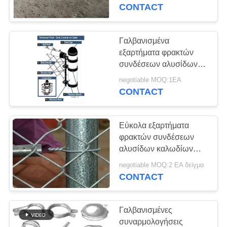
ΈΛΕΓΧΟΣ
περιφράζοντας σύστημα
CONTACT
συνδέσεων αλυσίδων
ΜΑΣ
Γαλβανισμένα
ΕΛΆΤΕ
εξαρτήματα φρακτών
συνδέσεων αλυσίδων
ΣΕ
που απαιτούνται όταν
negotiable MOQ:1EA
ΕΠΑΦΉ
εγκαταστήστε
CONTACT
ΜΕ
Εύκολα εξαρτήματα
ΖΗΤΉΣΤΕ
φρακτών συνδέσεων
ΈΝΑ
αλυσίδων καλωδίων
δεσμών χάλυβα
ΑΠΌΣΠΑΣΜΑ
negotiable MOQ:2 EA δείγμα
συστροφής σφιχτά
CONTACT
προσχηματισμένα
SITEMAP
Γαλβανισμένες
συναρμολογήσεις