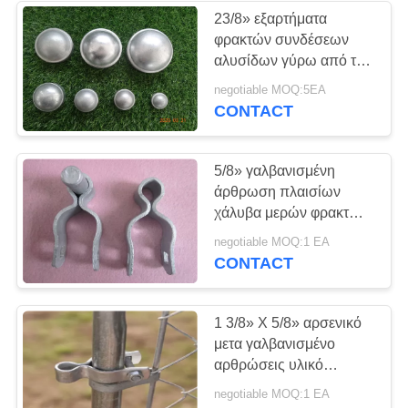
23/8» εξαρτήματα
φρακτών συνδέσεων
αλυσίδων γύρω από τη
μετα ΚΑΠ για τη μετα
negotiable MOQ:5EA
θέση γωνιών πυλών
CONTACT
5/8» γαλβανισμένη
άρθρωση πλαισίων
χάλυβα μερών φρακτών
συνδέσεων αλυσίδων
negotiable MOQ:1 EA
για το σωλήνα
CONTACT
1 3/8» Χ 5/8» αρσενικό
μετα γαλβανισμένο
αρθρώσεις υλικό
φρακτών συνδέσεων
negotiable MOQ:1 EA
αλυσίδων για το