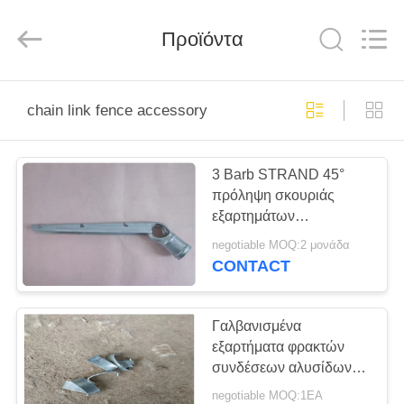
PING
XI
RUN
Προϊόντα
METAL
MESH
CO.,LTD.
All
Rights
ΣΠΊΤΙ
Reserved.
chain link fence accessory
ΠΡΟΪΌΝΤΑ
3 Barb STRAND 45°
πρόληψη σκουριάς
ΠΕΡΊΠΟΥ
εξαρτημάτων
ΕΜΕΊΣ
περίφραξης συνδέσεων
negotiable MOQ:2 μονάδα
αλυσίδων βραχιόνων
CONTACT
καλωδίων
ΓΎΡΟΣ
ΕΡΓΟΣΤΑΣΊΩΝ
Γαλβανισμένα
εξαρτήματα φρακτών
συνδέσεων αλυσίδων
ΠΟΙΟΤΙΚΌΣ
cOem χρώματος για το
negotiable MOQ:1EA