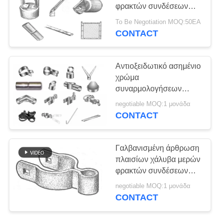
PRIVACY
φρακτών συνδέσεων
POLICY
αλυσίδων καυτής
To Be Negotiation MOQ:50EA
εμβύθισης και αντίσταση
CONTACT
σκουριάς εξαρτημάτων
Αντιοξειδωτικό ασημένιο
χρώμα
συναρμολογήσεων
φρακτών συνδέσεων
negotiable MOQ:1 μονάδα
αλυσίδων
CONTACT
Γαλβανισμένη άρθρωση
πλαισίων χάλυβα μερών
φρακτών συνδέσεων
αλυσίδων για το χρώμα
negotiable MOQ:1 μονάδα
cOem σωλήνων
CONTACT